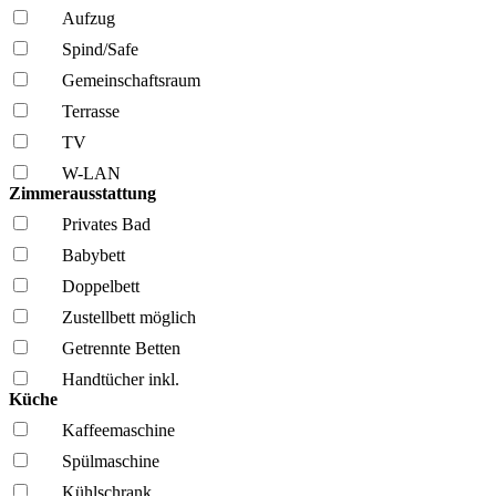
Aufzug
Spind/Safe
Gemeinschafts­raum
Terrasse
TV
W-LAN
Zimmerausstattung
Privates Bad
Babybett
Doppelbett
Zustellbett möglich
Getrennte Betten
Handtücher inkl.
Küche
Kaffee­maschine
Spül­maschine
Kühl­schrank