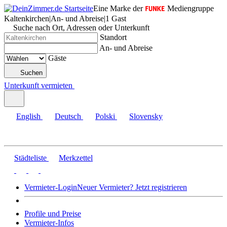
Eine Marke der
Mediengruppe
Kaltenkirchen
|
An- und Abreise
|
1 Gast
Suche nach Ort, Adressen oder Unterkunft
Standort
An- und Abreise
Gäste
Suchen
Unterkunft vermieten
English
Deutsch
Polski
Slovensky
Städteliste
Merkzettel
Vermieter-Login
Neuer Vermieter? Jetzt registrieren
Profile und Preise
Vermieter-Infos