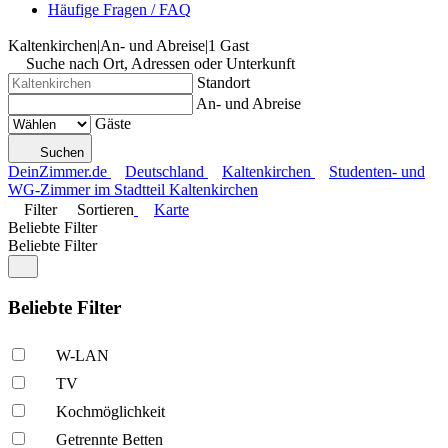
Häufige Fragen / FAQ
Kaltenkirchen
|
An- und Abreise
|
1 Gast
Suche nach Ort, Adressen oder Unterkunft
Standort
An- und Abreise
Gäste
Suchen
DeinZimmer.de
Deutschland
Kaltenkirchen
Studenten- und
WG-Zimmer im Stadtteil Kaltenkirchen
Filter
Sortieren
Karte
Beliebte Filter
Beliebte Filter
Beliebte Filter
W-LAN
TV
Kochmöglich­keit
Getrennte Betten