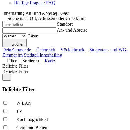
Häufige Fragen / FAQ
Innerhafling
|
An- und Abreise
|
1 Gast
Suche nach Ort, Adressen oder Unterkunft
Standort
An- und Abreise
Gäste
Suchen
DeinZimmer.de
Österreich
Vöcklabruck
Studenten- und WG-
Zimmer im Stadtteil Innerhafling
Filter
Sortieren
Karte
Beliebte Filter
Beliebte Filter
Beliebte Filter
W-LAN
TV
Kochmöglich­keit
Getrennte Betten