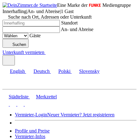
Eine Marke der
Mediengruppe
Innerhafling
|
An- und Abreise
|
1 Gast
Suche nach Ort, Adressen oder Unterkunft
Standort
An- und Abreise
Gäste
Suchen
Unterkunft vermieten
English
Deutsch
Polski
Slovensky
Städteliste
Merkzettel
Vermieter-Login
Neuer Vermieter? Jetzt registrieren
Profile und Preise
Vermieter-Infos