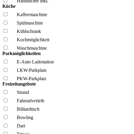
Handtücher inkl.
Küche
Kaffee­maschine
Spül­maschine
Kühl­schrank
Kochmöglich­keit
Wasch­maschine
Parkmöglichkeiten
E-Auto Ladestation
LKW-Parkplatz
PKW-Parkplatz
Freizeitangebote
Strand
Fahrrad­verleih
Billiardtisch
Bowling
Dart