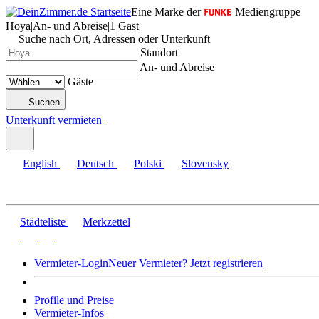
Eine Marke der
Mediengruppe
Hoya
|
An- und Abreise
|
1 Gast
Suche nach Ort, Adressen oder Unterkunft
Standort
An- und Abreise
Gäste
Suchen
Unterkunft vermieten
English
Deutsch
Polski
Slovensky
Städteliste
Merkzettel
Vermieter-Login
Neuer Vermieter? Jetzt registrieren
Profile und Preise
Vermieter-Infos