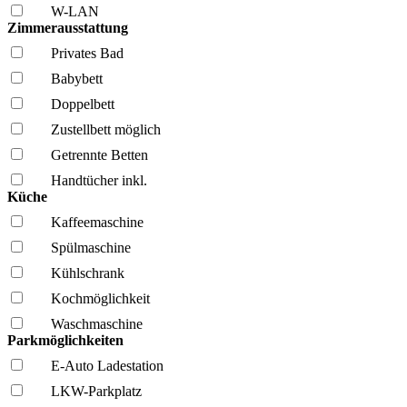
W-LAN
Zimmerausstattung
Privates Bad
Babybett
Doppelbett
Zustellbett möglich
Getrennte Betten
Handtücher inkl.
Küche
Kaffee­maschine
Spül­maschine
Kühl­schrank
Kochmöglich­keit
Wasch­maschine
Parkmöglichkeiten
E-Auto Ladestation
LKW-Parkplatz