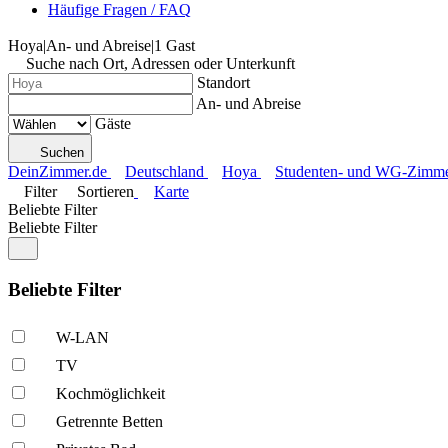
Häufige Fragen / FAQ
Hoya
|
An- und Abreise
|
1 Gast
Suche nach Ort, Adressen oder Unterkunft
Standort
An- und Abreise
Gäste
Suchen
DeinZimmer.de
Deutschland
Hoya
Studenten- und WG-Zimmer
Filter
Sortieren
Karte
Beliebte Filter
Beliebte Filter
Beliebte Filter
W-LAN
TV
Kochmöglich­keit
Getrennte Betten