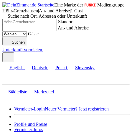
Eine Marke der
Mediengruppe
Höhr-Grenzhausen
|
An- und Abreise
|
1 Gast
Suche nach Ort, Adressen oder Unterkunft
Standort
An- und Abreise
Gäste
Suchen
Unterkunft vermieten
English
Deutsch
Polski
Slovensky
Städteliste
Merkzettel
Vermieter-Login
Neuer Vermieter? Jetzt registrieren
Profile und Preise
Vermieter-Infos