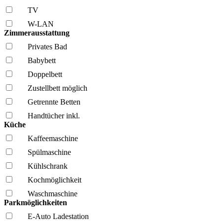
TV
W-LAN
Zimmerausstattung
Privates Bad
Babybett
Doppelbett
Zustellbett möglich
Getrennte Betten
Handtücher inkl.
Küche
Kaffee­maschine
Spül­maschine
Kühl­schrank
Kochmöglich­keit
Wasch­maschine
Parkmöglichkeiten
E-Auto Ladestation