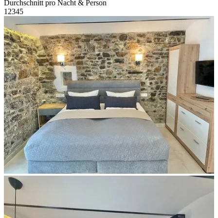
Durchschnitt pro Nacht & Person
1
2
3
4
5