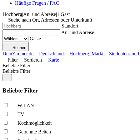
Häufige Fragen / FAQ
Höchberg
|
An- und Abreise
|
1 Gast
Suche nach Ort, Adressen oder Unterkunft
Standort
An- und Abreise
Gäste
Suchen
DeinZimmer.de
Deutschland
Höchberg, Markt
Studenten- und
Filter
Sortieren
Karte
Beliebte Filter
Beliebte Filter
Beliebte Filter
W-LAN
TV
Kochmöglich­keit
Getrennte Betten