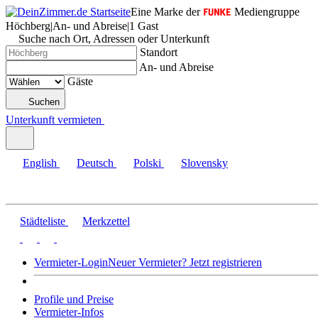
Eine Marke der
Mediengruppe
Höchberg
|
An- und Abreise
|
1 Gast
Suche nach Ort, Adressen oder Unterkunft
Standort
An- und Abreise
Gäste
Suchen
Unterkunft vermieten
English
Deutsch
Polski
Slovensky
Städteliste
Merkzettel
Vermieter-Login
Neuer Vermieter? Jetzt registrieren
Profile und Preise
Vermieter-Infos