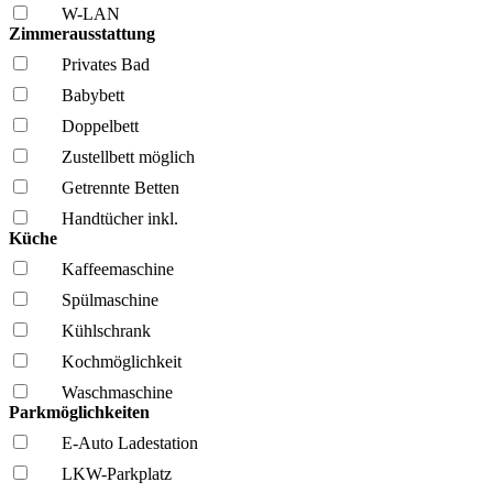
W-LAN
Zimmerausstattung
Privates Bad
Babybett
Doppelbett
Zustellbett möglich
Getrennte Betten
Handtücher inkl.
Küche
Kaffee­maschine
Spül­maschine
Kühl­schrank
Kochmöglich­keit
Wasch­maschine
Parkmöglichkeiten
E-Auto Ladestation
LKW-Parkplatz