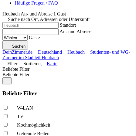
Häufige Fragen / FAQ
Heubach
|
An- und Abreise
|
1 Gast
Suche nach Ort, Adressen oder Unterkunft
Standort
An- und Abreise
Gäste
Suchen
DeinZimmer.de
Deutschland
Heubach
Studenten- und WG-
Zimmer im Stadtteil Heubach
Filter
Sortieren
Karte
Beliebte Filter
Beliebte Filter
Beliebte Filter
W-LAN
TV
Kochmöglich­keit
Getrennte Betten