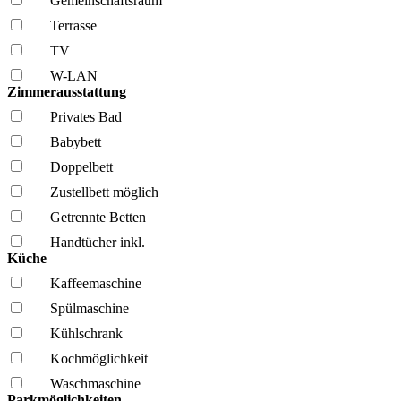
Gemeinschafts­raum
Terrasse
TV
W-LAN
Zimmerausstattung
Privates Bad
Babybett
Doppelbett
Zustellbett möglich
Getrennte Betten
Handtücher inkl.
Küche
Kaffee­maschine
Spül­maschine
Kühl­schrank
Kochmöglich­keit
Wasch­maschine
Parkmöglichkeiten