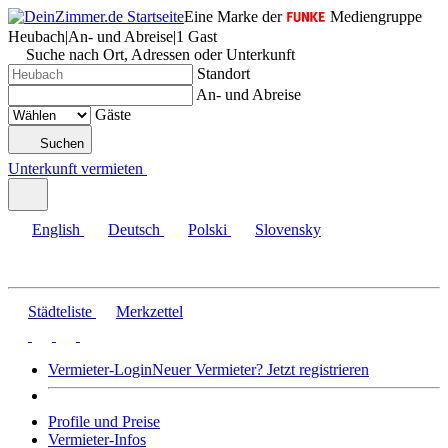
Eine Marke der
Mediengruppe
Heubach
|
An- und Abreise
|
1 Gast
Suche nach Ort, Adressen oder Unterkunft
Standort
An- und Abreise
Gäste
Suchen
Unterkunft vermieten
English
Deutsch
Polski
Slovensky
Städteliste
Merkzettel
Vermieter-Login
Neuer Vermieter? Jetzt registrieren
Profile und Preise
Vermieter-Infos