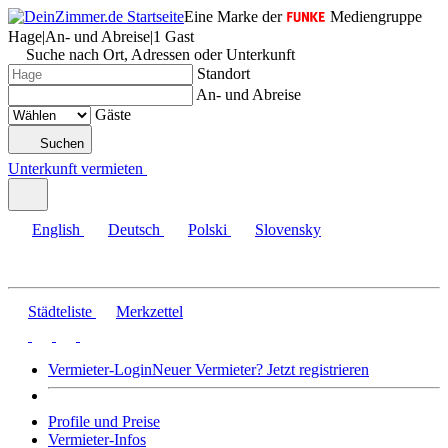
Eine Marke der
Mediengruppe
Hage
|
An- und Abreise
|
1 Gast
Suche nach Ort, Adressen oder Unterkunft
Standort
An- und Abreise
Gäste
Suchen
Unterkunft vermieten
English
Deutsch
Polski
Slovensky
Städteliste
Merkzettel
Vermieter-Login
Neuer Vermieter? Jetzt registrieren
Profile und Preise
Vermieter-Infos