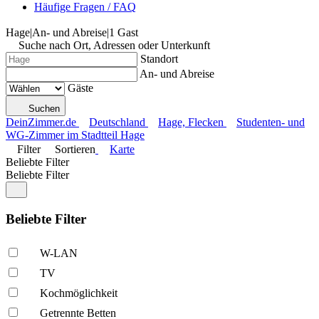
Häufige Fragen / FAQ
Hage
|
An- und Abreise
|
1 Gast
Suche nach Ort, Adressen oder Unterkunft
Standort
An- und Abreise
Gäste
Suchen
DeinZimmer.de
Deutschland
Hage, Flecken
Studenten- und
WG-Zimmer im Stadtteil Hage
Filter
Sortieren
Karte
Beliebte Filter
Beliebte Filter
Beliebte Filter
W-LAN
TV
Kochmöglich­keit
Getrennte Betten