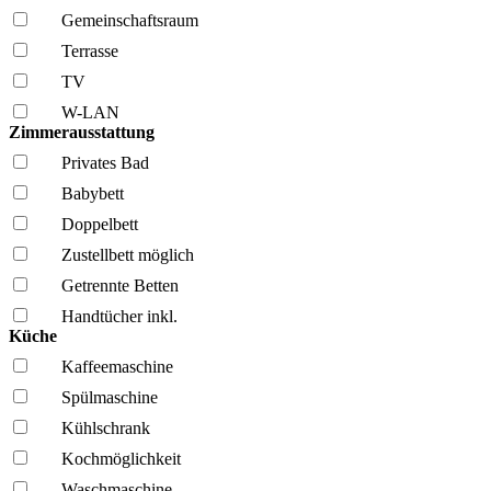
Gemeinschafts­raum
Terrasse
TV
W-LAN
Zimmerausstattung
Privates Bad
Babybett
Doppelbett
Zustellbett möglich
Getrennte Betten
Handtücher inkl.
Küche
Kaffee­maschine
Spül­maschine
Kühl­schrank
Kochmöglich­keit
Wasch­maschine