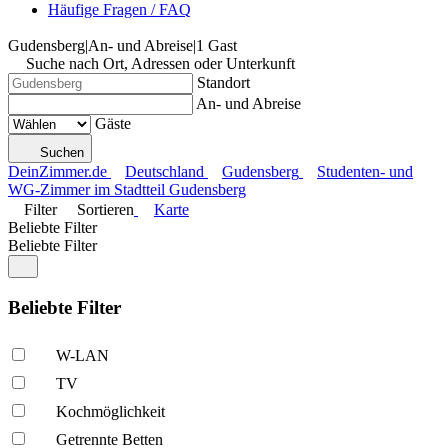
Häufige Fragen / FAQ
Gudensberg
|
An- und Abreise
|
1 Gast
Suche nach Ort, Adressen oder Unterkunft
Standort
An- und Abreise
Gäste
Suchen
DeinZimmer.de
Deutschland
Gudensberg
Studenten- und
WG-Zimmer im Stadtteil Gudensberg
Filter
Sortieren
Karte
Beliebte Filter
Beliebte Filter
Beliebte Filter
W-LAN
TV
Kochmöglich­keit
Getrennte Betten