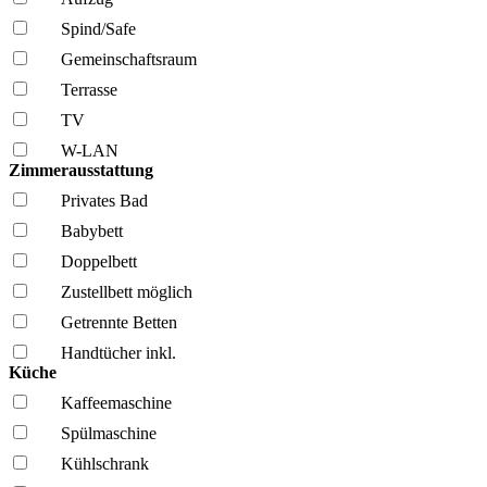
Spind/Safe
Gemeinschafts­raum
Terrasse
TV
W-LAN
Zimmerausstattung
Privates Bad
Babybett
Doppelbett
Zustellbett möglich
Getrennte Betten
Handtücher inkl.
Küche
Kaffee­maschine
Spül­maschine
Kühl­schrank