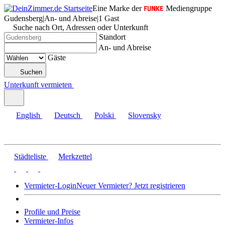
Eine Marke der
Mediengruppe
Gudensberg
|
An- und Abreise
|
1 Gast
Suche nach Ort, Adressen oder Unterkunft
Standort
An- und Abreise
Gäste
Suchen
Unterkunft vermieten
English
Deutsch
Polski
Slovensky
Städteliste
Merkzettel
Vermieter-Login
Neuer Vermieter? Jetzt registrieren
Profile und Preise
Vermieter-Infos