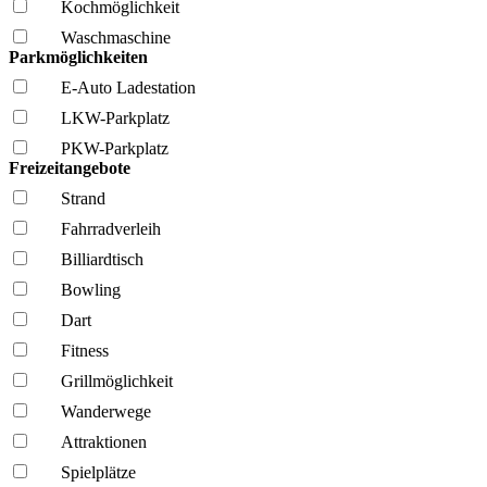
Kochmöglich­keit
Wasch­maschine
Parkmöglichkeiten
E-Auto Ladestation
LKW-Parkplatz
PKW-Parkplatz
Freizeitangebote
Strand
Fahrrad­verleih
Billiardtisch
Bowling
Dart
Fitness
Grillmöglich­keit
Wanderwege
Attraktionen
Spielplätze