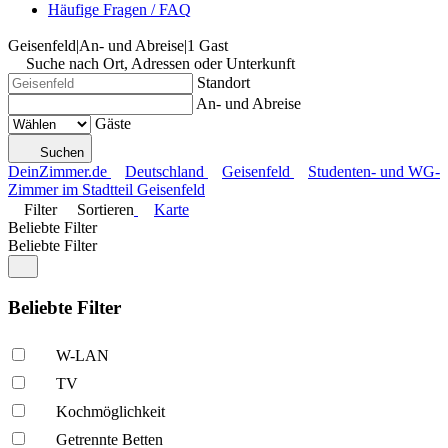
Häufige Fragen / FAQ
Geisenfeld
|
An- und Abreise
|
1 Gast
Suche nach Ort, Adressen oder Unterkunft
Standort
An- und Abreise
Gäste
Suchen
DeinZimmer.de
Deutschland
Geisenfeld
Studenten- und WG-
Zimmer im Stadtteil Geisenfeld
Filter
Sortieren
Karte
Beliebte Filter
Beliebte Filter
Beliebte Filter
W-LAN
TV
Kochmöglich­keit
Getrennte Betten