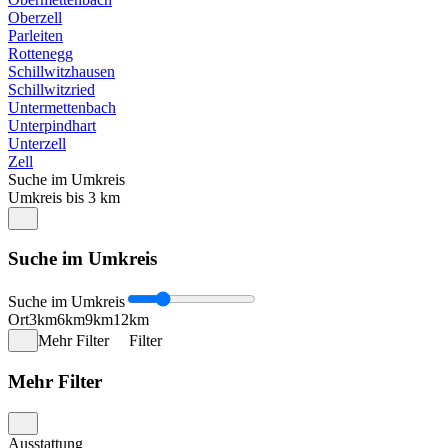
Oberzell
Parleiten
Rottenegg
Schillwitzhausen
Schillwitzried
Untermettenbach
Unterpindhart
Unterzell
Zell
Suche im Umkreis
Umkreis bis 3 km
Suche im Umkreis
Suche im Umkreis
Ort
3km
6km
9km
12km
Mehr Filter
Filter
Mehr Filter
Ausstattung