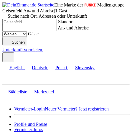
Eine Marke der
Mediengruppe
Geisenfeld
|
An- und Abreise
|
1 Gast
Suche nach Ort, Adressen oder Unterkunft
Standort
An- und Abreise
Gäste
Suchen
Unterkunft vermieten
English
Deutsch
Polski
Slovensky
Städteliste
Merkzettel
Vermieter-Login
Neuer Vermieter? Jetzt registrieren
Profile und Preise
Vermieter-Infos