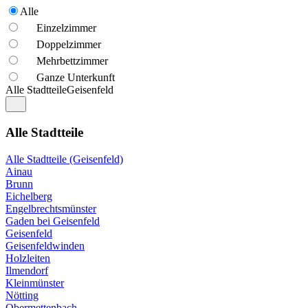
Alle
Einzelzimmer
Doppelzimmer
Mehrbettzimmer
Ganze Unterkunft
Alle Stadtteile
Geisenfeld
Alle Stadtteile
Alle Stadtteile (Geisenfeld)
Ainau
Brunn
Eichelberg
Engelbrechtsmünster
Gaden bei Geisenfeld
Geisenfeld
Geisenfeldwinden
Holzleiten
Ilmendorf
Kleinmünster
Nötting
Obermettenbach