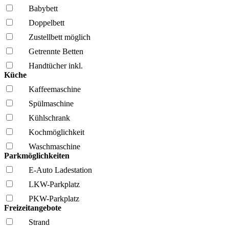
Babybett
Doppelbett
Zustellbett möglich
Getrennte Betten
Handtücher inkl.
Küche
Kaffee­maschine
Spül­maschine
Kühl­schrank
Kochmöglich­keit
Wasch­maschine
Parkmöglichkeiten
E-Auto Ladestation
LKW-Parkplatz
PKW-Parkplatz
Freizeitangebote
Strand