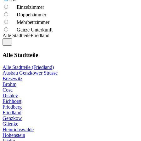
Einzelzimmer
Doppelzimmer
Mehrbettzimmer
Ganze Unterkunft
Alle Stadtteile
Friedland
Alle Stadtteile
Alle Stadtteile (Friedland)
Ausbau Genzkower Strasse
Bresewitz
Brohm
Cosa
Dishley
Eichhorst
Friedberg
Friedland
Genzkow
Glienke
Heinrichswalde
Hohenstein
Jatzke