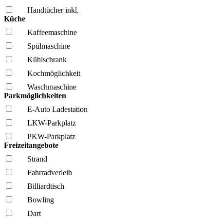
Handtücher inkl.
Küche
Kaffee­maschine
Spül­maschine
Kühl­schrank
Kochmöglich­keit
Wasch­maschine
Parkmöglichkeiten
E-Auto Ladestation
LKW-Parkplatz
PKW-Parkplatz
Freizeitangebote
Strand
Fahrrad­verleih
Billiardtisch
Bowling
Dart