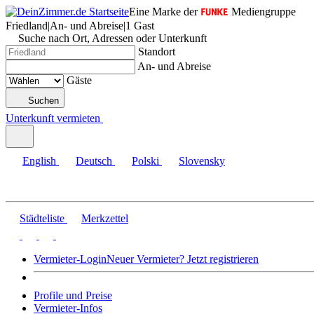
Eine Marke der
Mediengruppe
Friedland
|
An- und Abreise
|
1 Gast
Suche nach Ort, Adressen oder Unterkunft
Standort
An- und Abreise
Gäste
Suchen
Unterkunft vermieten
English
Deutsch
Polski
Slovensky
Städteliste
Merkzettel
Vermieter-Login
Neuer Vermieter? Jetzt registrieren
Profile und Preise
Vermieter-Infos