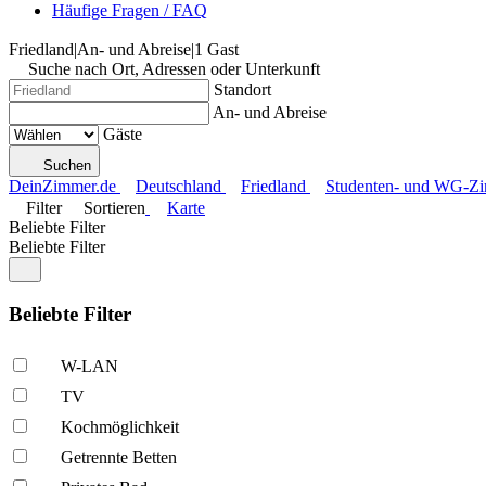
Häufige Fragen / FAQ
Friedland
|
An- und Abreise
|
1 Gast
Suche nach Ort, Adressen oder Unterkunft
Standort
An- und Abreise
Gäste
Suchen
DeinZimmer.de
Deutschland
Friedland
Studenten- und WG-Zim
Filter
Sortieren
Karte
Beliebte Filter
Beliebte Filter
Beliebte Filter
W-LAN
TV
Kochmöglich­keit
Getrennte Betten