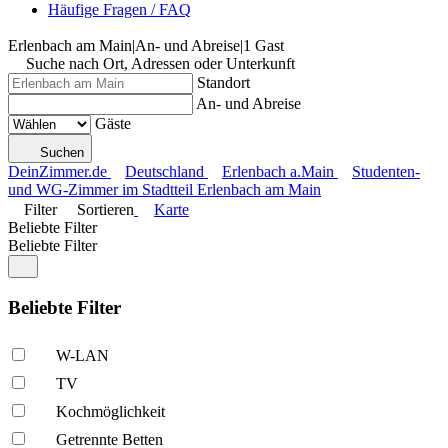
Häufige Fragen / FAQ
Erlenbach am Main
|
An- und Abreise
|
1 Gast
Suche nach Ort, Adressen oder Unterkunft
Standort
An- und Abreise
Gäste
Suchen
DeinZimmer.de
Deutschland
Erlenbach a.Main
Studenten-
und WG-Zimmer im Stadtteil Erlenbach am Main
Filter
Sortieren
Karte
Beliebte Filter
Beliebte Filter
Beliebte Filter
W-LAN
TV
Kochmöglich­keit
Getrennte Betten