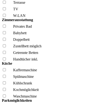
Terrasse
TV
W-LAN
Zimmerausstattung
Privates Bad
Babybett
Doppelbett
Zustellbett möglich
Getrennte Betten
Handtücher inkl.
Küche
Kaffee­maschine
Spül­maschine
Kühl­schrank
Kochmöglich­keit
Wasch­maschine
Parkmöglichkeiten