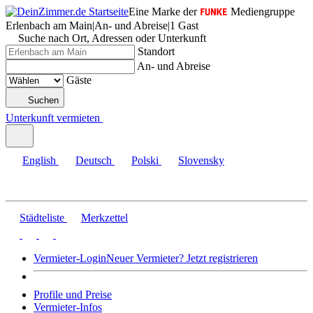
Eine Marke der
Mediengruppe
Erlenbach am Main
|
An- und Abreise
|
1 Gast
Suche nach Ort, Adressen oder Unterkunft
Standort
An- und Abreise
Gäste
Suchen
Unterkunft vermieten
English
Deutsch
Polski
Slovensky
Städteliste
Merkzettel
Vermieter-Login
Neuer Vermieter? Jetzt registrieren
Profile und Preise
Vermieter-Infos