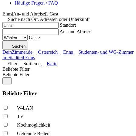
Häufige Fragen / FAQ
Enns
|
An- und Abreise
|
1 Gast
Suche nach Ort, Adressen oder Unterkunft
Standort
An- und Abreise
Gäste
Suchen
DeinZimmer.de
Österreich
Enns
Studenten- und WG-Zimmer
im Stadtteil Enns
Filter
Sortieren
Karte
Beliebte Filter
Beliebte Filter
Beliebte Filter
W-LAN
TV
Kochmöglich­keit
Getrennte Betten