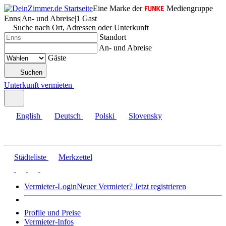
Eine Marke der
Mediengruppe
Enns
|
An- und Abreise
|
1 Gast
Suche nach Ort, Adressen oder Unterkunft
Standort
An- und Abreise
Gäste
Suchen
Unterkunft vermieten
English
Deutsch
Polski
Slovensky
Städteliste
Merkzettel
Vermieter-Login
Neuer Vermieter? Jetzt registrieren
Profile und Preise
Vermieter-Infos