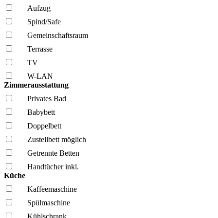
Aufzug
Spind/Safe
Gemeinschafts­raum
Terrasse
TV
W-LAN
Zimmerausstattung
Privates Bad
Babybett
Doppelbett
Zustellbett möglich
Getrennte Betten
Handtücher inkl.
Küche
Kaffee­maschine
Spül­maschine
Kühl­schrank