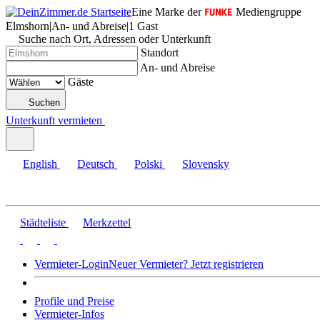
Eine Marke der
Mediengruppe
Elmshorn
|
An- und Abreise
|
1 Gast
Suche nach Ort, Adressen oder Unterkunft
Standort
An- und Abreise
Gäste
Suchen
Unterkunft vermieten
English
Deutsch
Polski
Slovensky
Städteliste
Merkzettel
Vermieter-Login
Neuer Vermieter? Jetzt registrieren
Profile und Preise
Vermieter-Infos