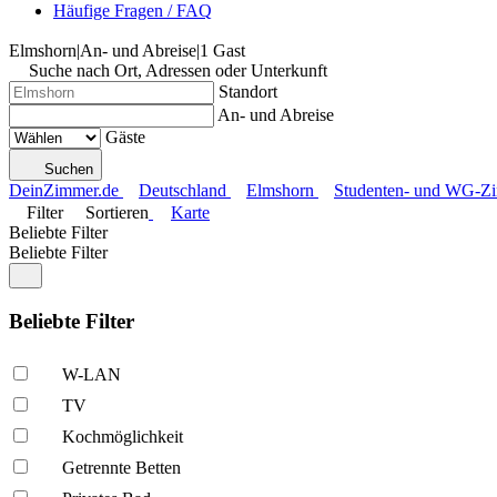
Häufige Fragen / FAQ
Elmshorn
|
An- und Abreise
|
1 Gast
Suche nach Ort, Adressen oder Unterkunft
Standort
An- und Abreise
Gäste
Suchen
DeinZimmer.de
Deutschland
Elmshorn
Studenten- und WG-Zim
Filter
Sortieren
Karte
Beliebte Filter
Beliebte Filter
Beliebte Filter
W-LAN
TV
Kochmöglich­keit
Getrennte Betten