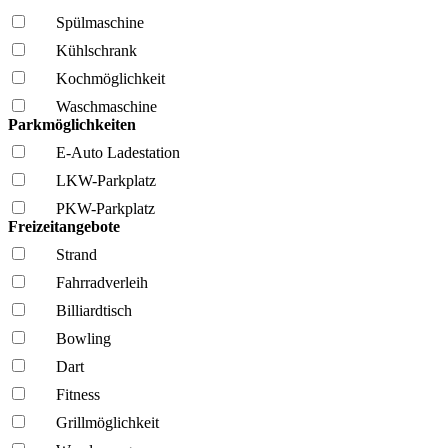
Spül­maschine
Kühl­schrank
Kochmöglich­keit
Wasch­maschine
Parkmöglichkeiten
E-Auto Ladestation
LKW-Parkplatz
PKW-Parkplatz
Freizeitangebote
Strand
Fahrrad­verleih
Billiardtisch
Bowling
Dart
Fitness
Grillmöglich­keit