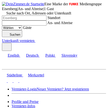
Eine Marke der
Mediengruppe
Eisenberg
|
An- und Abreise
|
1 Gast
Suche nach Ort, Adressen oder Unterkunft
Standort
An- und Abreise
Gäste
Suchen
Unterkunft vermieten
English
Deutsch
Polski
Slovensky
Städteliste
Merkzettel
Vermieter-Login
Neuer Vermieter? Jetzt registrieren
Profile und Preise
Vermieter-Infos