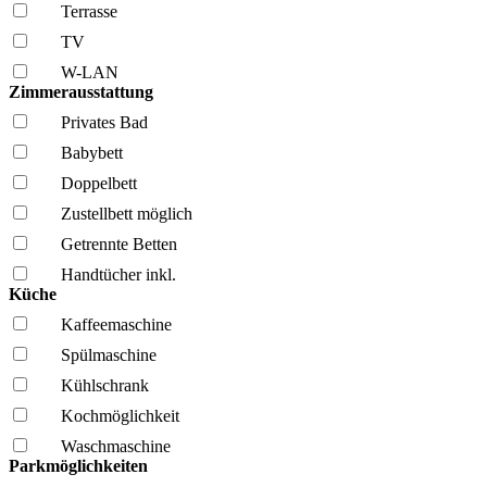
Terrasse
TV
W-LAN
Zimmerausstattung
Privates Bad
Babybett
Doppelbett
Zustellbett möglich
Getrennte Betten
Handtücher inkl.
Küche
Kaffee­maschine
Spül­maschine
Kühl­schrank
Kochmöglich­keit
Wasch­maschine
Parkmöglichkeiten