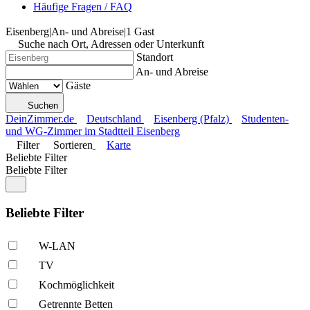
Häufige Fragen / FAQ
Eisenberg
|
An- und Abreise
|
1 Gast
Suche nach Ort, Adressen oder Unterkunft
Standort
An- und Abreise
Gäste
Suchen
DeinZimmer.de
Deutschland
Eisenberg (Pfalz)
Studenten-
und WG-Zimmer im Stadtteil Eisenberg
Filter
Sortieren
Karte
Beliebte Filter
Beliebte Filter
Beliebte Filter
W-LAN
TV
Kochmöglich­keit
Getrennte Betten