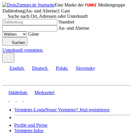
Eine Marke der
Mediengruppe
Dahlenburg
|
An- und Abreise
|
1 Gast
Suche nach Ort, Adressen oder Unterkunft
Standort
An- und Abreise
Gäste
Suchen
Unterkunft vermieten
English
Deutsch
Polski
Slovensky
Städteliste
Merkzettel
Vermieter-Login
Neuer Vermieter? Jetzt registrieren
Profile und Preise
Vermieter-Infos