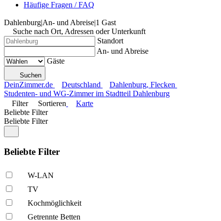
Häufige Fragen / FAQ
Dahlenburg
|
An- und Abreise
|
1 Gast
Suche nach Ort, Adressen oder Unterkunft
Standort
An- und Abreise
Gäste
Suchen
DeinZimmer.de
Deutschland
Dahlenburg, Flecken
Studenten- und WG-Zimmer im Stadtteil Dahlenburg
Filter
Sortieren
Karte
Beliebte Filter
Beliebte Filter
Beliebte Filter
W-LAN
TV
Kochmöglich­keit
Getrennte Betten