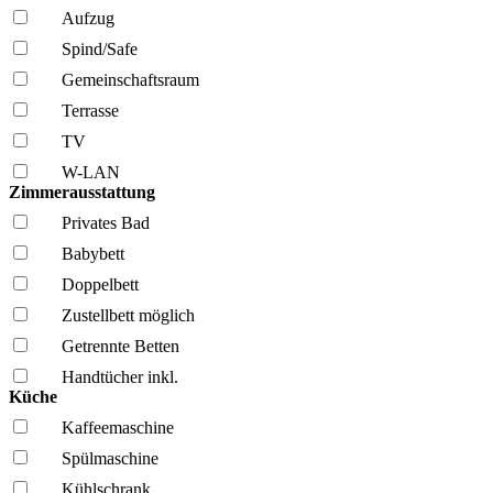
Aufzug
Spind/Safe
Gemeinschafts­raum
Terrasse
TV
W-LAN
Zimmerausstattung
Privates Bad
Babybett
Doppelbett
Zustellbett möglich
Getrennte Betten
Handtücher inkl.
Küche
Kaffee­maschine
Spül­maschine
Kühl­schrank