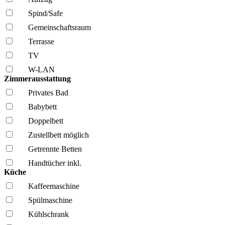
Spind/Safe
Gemeinschafts­raum
Terrasse
TV
W-LAN
Zimmerausstattung
Privates Bad
Babybett
Doppelbett
Zustellbett möglich
Getrennte Betten
Handtücher inkl.
Küche
Kaffee­maschine
Spül­maschine
Kühl­schrank