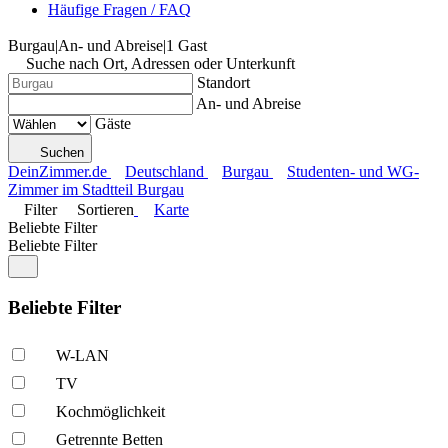
Häufige Fragen / FAQ
Burgau
|
An- und Abreise
|
1 Gast
Suche nach Ort, Adressen oder Unterkunft
Standort
An- und Abreise
Gäste
Suchen
DeinZimmer.de
Deutschland
Burgau
Studenten- und WG-
Zimmer im Stadtteil Burgau
Filter
Sortieren
Karte
Beliebte Filter
Beliebte Filter
Beliebte Filter
W-LAN
TV
Kochmöglich­keit
Getrennte Betten