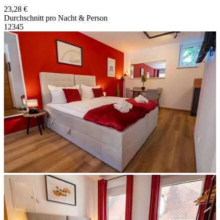
23,28 €
Durchschnitt pro Nacht & Person
1
2
3
4
5