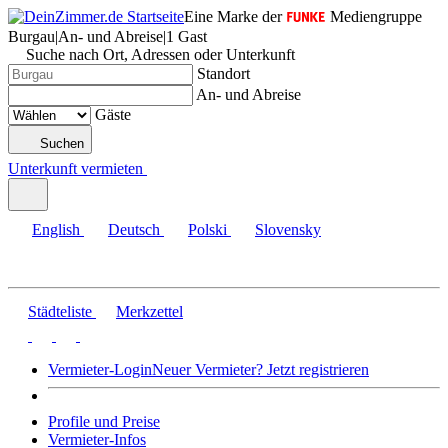
Eine Marke der
Mediengruppe
Burgau
|
An- und Abreise
|
1 Gast
Suche nach Ort, Adressen oder Unterkunft
Standort
An- und Abreise
Gäste
Suchen
Unterkunft vermieten
English
Deutsch
Polski
Slovensky
Städteliste
Merkzettel
Vermieter-Login
Neuer Vermieter? Jetzt registrieren
Profile und Preise
Vermieter-Infos