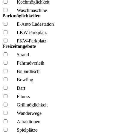
Kochmöglich­keit
Wasch­maschine
Parkmöglichkeiten
E-Auto Ladestation
LKW-Parkplatz
PKW-Parkplatz
Freizeitangebote
Strand
Fahrrad­verleih
Billiardtisch
Bowling
Dart
Fitness
Grillmöglich­keit
Wanderwege
Attraktionen
Spielplätze