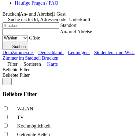
Häufige Fragen / FAQ
Brucken
|
An- und Abreise
|
1 Gast
Suche nach Ort, Adressen oder Unterkunft
Standort
An- und Abreise
Gäste
Suchen
DeinZimmer.de
Deutschland
Lenningen
Studenten- und WG-
Zimmer im Stadtteil Brucken
Filter
Sortieren
Karte
Beliebte Filter
Beliebte Filter
Beliebte Filter
W-LAN
TV
Kochmöglich­keit
Getrennte Betten