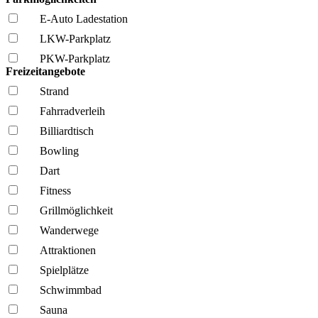
E-Auto Ladestation
LKW-Parkplatz
PKW-Parkplatz
Freizeitangebote
Strand
Fahrrad­verleih
Billiardtisch
Bowling
Dart
Fitness
Grillmöglich­keit
Wanderwege
Attraktionen
Spielplätze
Schwimmbad
Sauna