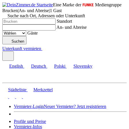
Eine Marke der
Mediengruppe
Brucken
|
An- und Abreise
|
1 Gast
Suche nach Ort, Adressen oder Unterkunft
Standort
An- und Abreise
Gäste
Suchen
Unterkunft vermieten
English
Deutsch
Polski
Slovensky
Städteliste
Merkzettel
Vermieter-Login
Neuer Vermieter? Jetzt registrieren
Profile und Preise
Vermieter-Infos