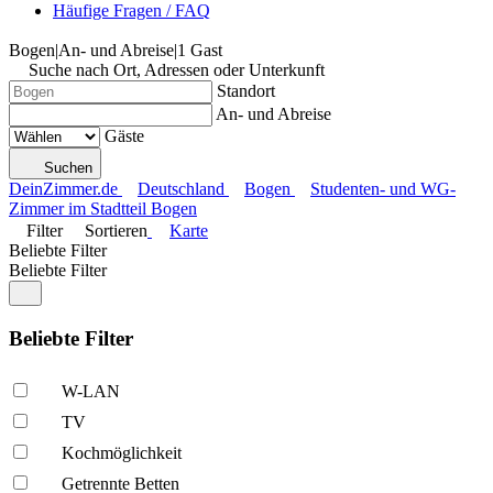
Häufige Fragen / FAQ
Bogen
|
An- und Abreise
|
1 Gast
Suche nach Ort, Adressen oder Unterkunft
Standort
An- und Abreise
Gäste
Suchen
DeinZimmer.de
Deutschland
Bogen
Studenten- und WG-
Zimmer im Stadtteil Bogen
Filter
Sortieren
Karte
Beliebte Filter
Beliebte Filter
Beliebte Filter
W-LAN
TV
Kochmöglich­keit
Getrennte Betten