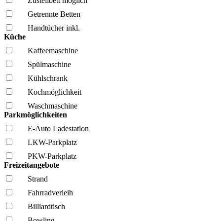
Zustellbett möglich
Getrennte Betten
Handtücher inkl.
Küche
Kaffee­maschine
Spül­maschine
Kühl­schrank
Kochmöglich­keit
Wasch­maschine
Parkmöglichkeiten
E-Auto Ladestation
LKW-Parkplatz
PKW-Parkplatz
Freizeitangebote
Strand
Fahrrad­verleih
Billiardtisch
Bowling