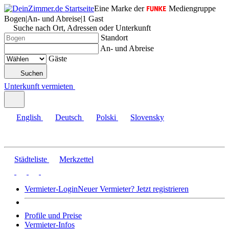
Eine Marke der
Mediengruppe
Bogen
|
An- und Abreise
|
1 Gast
Suche nach Ort, Adressen oder Unterkunft
Standort
An- und Abreise
Gäste
Suchen
Unterkunft vermieten
English
Deutsch
Polski
Slovensky
Städteliste
Merkzettel
Vermieter-Login
Neuer Vermieter? Jetzt registrieren
Profile und Preise
Vermieter-Infos