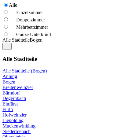
Alle
Einzelzimmer
Doppelzimmer
Mehrbettzimmer
Ganze Unterkunft
Alle Stadtteile
Bogen
Alle Stadtteile
Alle Stadtteile (Bogen)
Anning
Bogen
Breitenweinzier
Bärndorf
Degernbach
Einfürst
Furth
Hofweinzier
Liepolding
Muckenwinkling
Niedermenach
Oberalteich