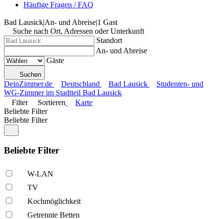
Häufige Fragen / FAQ
Bad Lausick
|
An- und Abreise
|
1 Gast
Suche nach Ort, Adressen oder Unterkunft
Standort
An- und Abreise
Gäste
Suchen
DeinZimmer.de
Deutschland
Bad Lausick
Studenten- und
WG-Zimmer im Stadtteil Bad Lausick
Filter
Sortieren
Karte
Beliebte Filter
Beliebte Filter
Beliebte Filter
W-LAN
TV
Kochmöglich­keit
Getrennte Betten