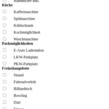
Handtücher inkl.
Küche
Kaffee­maschine
Spül­maschine
Kühl­schrank
Kochmöglich­keit
Wasch­maschine
Parkmöglichkeiten
E-Auto Ladestation
LKW-Parkplatz
PKW-Parkplatz
Freizeitangebote
Strand
Fahrrad­verleih
Billiardtisch
Bowling
Dart