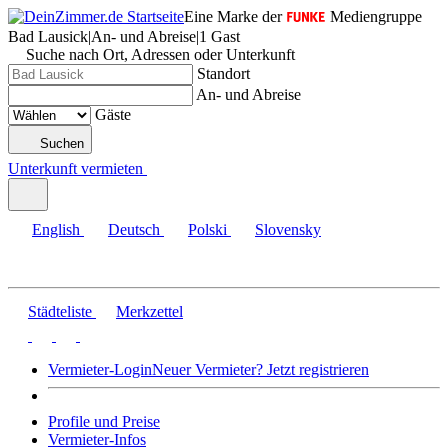
Eine Marke der
Mediengruppe
Bad Lausick
|
An- und Abreise
|
1 Gast
Suche nach Ort, Adressen oder Unterkunft
Standort
An- und Abreise
Gäste
Suchen
Unterkunft vermieten
English
Deutsch
Polski
Slovensky
Städteliste
Merkzettel
Vermieter-Login
Neuer Vermieter? Jetzt registrieren
Profile und Preise
Vermieter-Infos