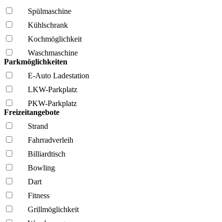
Spül­maschine
Kühl­schrank
Kochmöglich­keit
Wasch­maschine
Parkmöglichkeiten
E-Auto Ladestation
LKW-Parkplatz
PKW-Parkplatz
Freizeitangebote
Strand
Fahrrad­verleih
Billiardtisch
Bowling
Dart
Fitness
Grillmöglich­keit