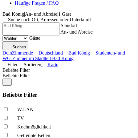
Häufige Fragen / FAQ
Bad König
|
An- und Abreise
|
1 Gast
Suche nach Ort, Adressen oder Unterkunft
Standort
An- und Abreise
Gäste
Suchen
DeinZimmer.de
Deutschland
Bad König
Studenten- und
WG-Zimmer im Stadtteil Bad König
Filter
Sortieren
Karte
Beliebte Filter
Beliebte Filter
Beliebte Filter
W-LAN
TV
Kochmöglich­keit
Getrennte Betten