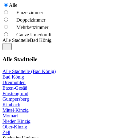
Alle
Einzelzimmer
Doppelzimmer
Mehrbettzimmer
Ganze Unterkunft
Alle Stadtteile
Bad König
Alle Stadtteile
Alle Stadtteile (Bad König)
Bad König
Dreimühlen
Etzen-Gesäß
Fürstengrund
Gumpersberg
Kimbach
Mittel-Kinzig
Momart
Nieder-Kinzig
Ober-Kinzig
Zell
Suche im Umkreis