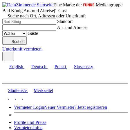
Eine Marke der
Mediengruppe
Bad König
|
An- und Abreise
|
1 Gast
Suche nach Ort, Adressen oder Unterkunft
Standort
An- und Abreise
Gäste
Suchen
Unterkunft vermieten
English
Deutsch
Polski
Slovensky
Städteliste
Merkzettel
Vermieter-Login
Neuer Vermieter? Jetzt registrieren
Profile und Preise
Vermieter-Infos