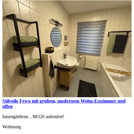
Stilvolle Fewo mit großem, modernem Wohn-Esszimmer und
offen
hasengärtlestr. ,
88326
aulendorf
Wohnung