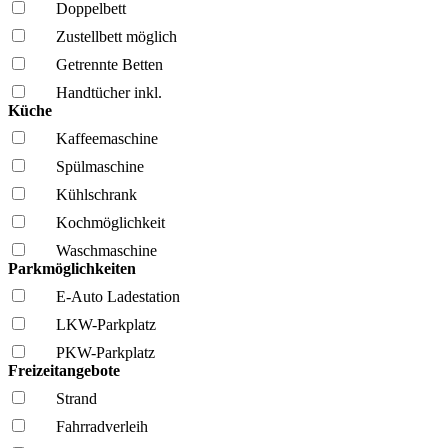
Doppelbett
Zustellbett möglich
Getrennte Betten
Handtücher inkl.
Küche
Kaffee­maschine
Spül­maschine
Kühl­schrank
Kochmöglich­keit
Wasch­maschine
Parkmöglichkeiten
E-Auto Ladestation
LKW-Parkplatz
PKW-Parkplatz
Freizeitangebote
Strand
Fahrrad­verleih