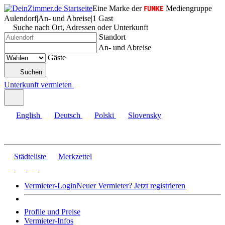
Eine Marke der
Mediengruppe
Aulendorf
|
An- und Abreise
|
1 Gast
Suche nach Ort, Adressen oder Unterkunft
Standort
An- und Abreise
Gäste
Suchen
Unterkunft vermieten
English
Deutsch
Polski
Slovensky
Städteliste
Merkzettel
Vermieter-Login
Neuer Vermieter? Jetzt registrieren
Profile und Preise
Vermieter-Infos