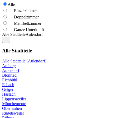
Alle
Einzelzimmer
Doppelzimmer
Mehrbettzimmer
Ganze Unterkunft
Alle Stadtteile
Aulendorf
Alle Stadtteile
Alle Stadtteile (Aulendorf)
Amberg
Aulendorf
Blönried
Eichbühl
Esbach
Geiger
Haslach
Lippertsweiler
Münchenreute
Oberrauhen
Rugetsweiler
Röhren