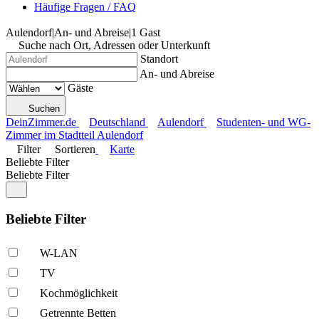
Häufige Fragen / FAQ
Aulendorf
|
An- und Abreise
|
1 Gast
Suche nach Ort, Adressen oder Unterkunft
Standort
An- und Abreise
Gäste
Suchen
DeinZimmer.de
Deutschland
Aulendorf
Studenten- und WG-
Zimmer im Stadtteil Aulendorf
Filter
Sortieren
Karte
Beliebte Filter
Beliebte Filter
Beliebte Filter
W-LAN
TV
Kochmöglich­keit
Getrennte Betten