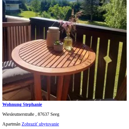
Wohnung Stephanie
Wiesleutnerstraße ,
87637
Seeg
Apartmán
Zobraziť ubytovanie