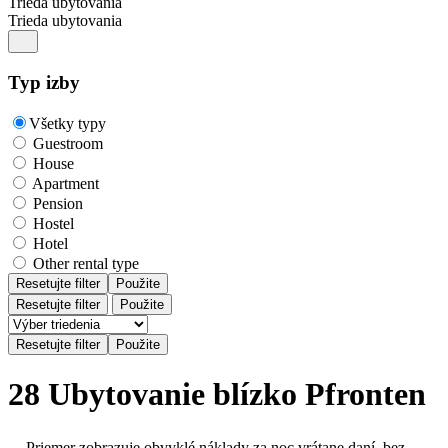
Trieda ubytovania
Trieda ubytovania
Typ izby
Všetky typy
Guestroom
House
Apartment
Pension
Hostel
Hotel
Other rental type
Resetujte filter
Použite
Resetujte filter
Použite
28 Ubytovanie blízko Pfronten
Priemer zobrazuje obvyklé náklady za noc vrátane daní, bez