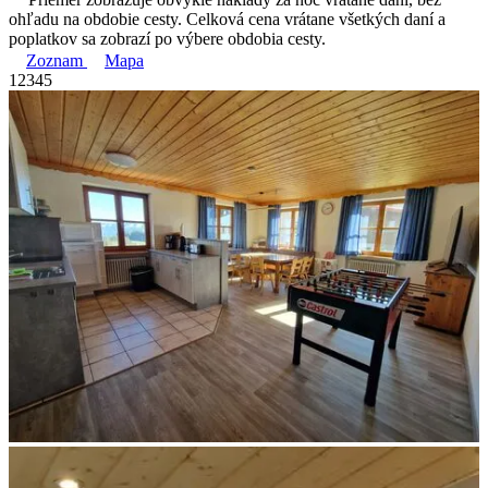
ohľadu na obdobie cesty. Celková cena vrátane všetkých daní a
poplatkov sa zobrazí po výbere obdobia cesty.
Zoznam
Mapa
1
2
3
4
5