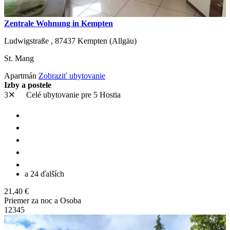
Zentrale Wohnung in Kempten
Ludwigstraße ,
87437
Kempten (Allgäu)
St. Mang
Apartmán
Zobraziť ubytovanie
Izby a postele
3✕
Celé ubytovanie
pre 5 Hostia
a 24 ďalších
21,40 €
Priemer za noc a Osoba
1
2
3
4
5