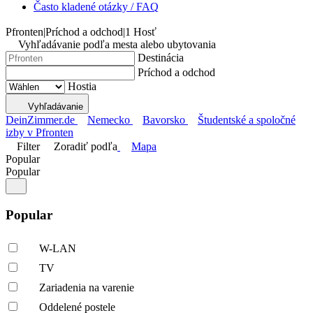
Často kladené otázky / FAQ
Pfronten
|
Príchod a odchod
|
1 Hosť
Vyhľadávanie podľa mesta alebo ubytovania
Destinácia
Príchod a odchod
Hostia
Vyhľadávanie
DeinZimmer.de
Nemecko
Bavorsko
Študentské a spoločné
izby v Pfronten
Filter
Zoradiť podľa
Mapa
Popular
Popular
Popular
W-LAN
TV
Zariadenia na varenie
Oddelené postele