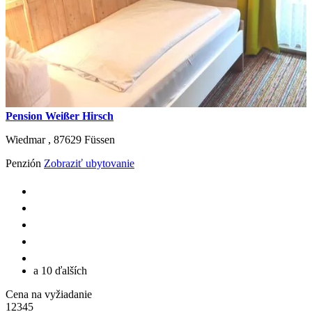
Pension Weißer Hirsch
Wiedmar ,
87629
Füssen
Penzión
Zobraziť ubytovanie
a 10 ďalších
Cena na vyžiadanie
1
2
3
4
5