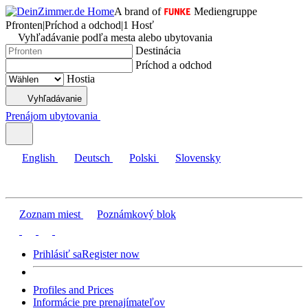
A brand of
Mediengruppe
Pfronten
|
Príchod a odchod
|
1 Hosť
Vyhľadávanie podľa mesta alebo ubytovania
Destinácia
Príchod a odchod
Hostia
Vyhľadávanie
Prenájom ubytovania
English
Deutsch
Polski
Slovensky
Zoznam miest
Poznámkový blok
Prihlásiť sa
Register now
Profiles and Prices
Informácie pre prenajímateľov