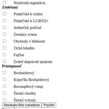
Nezávislá registrácia
Zmiešaný
Priateľské k rodine
Priateľské k LGBTQ+
Jedinečný pohľad
Domáce zviera
Obchody v blízkosti
Tichá lokalita
Fajčiar
Dobré dopravné spojenie
Prístupnosť
Bezbariérový
Kúpeľňa Bezbariérový
Bezstupňový vstup
Široké chodby
Široké vchody