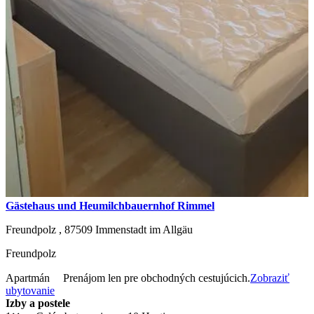
Gästehaus und Heumilchbauernhof Rimmel
Freundpolz ,
87509
Immenstadt im Allgäu
Freundpolz
Apartmán
Prenájom len pre obchodných cestujúcich.
Zobraziť
ubytovanie
Izby a postele