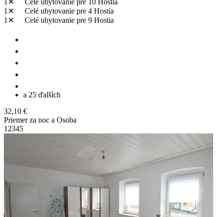
1✕
Celé ubytovanie
pre 10 Hostia
1✕
Celé ubytovanie
pre 4 Hostia
1✕
Celé ubytovanie
pre 9 Hostia
a 25 ďalších
32,10 €
Priemer za noc a Osoba
1
2
3
4
5