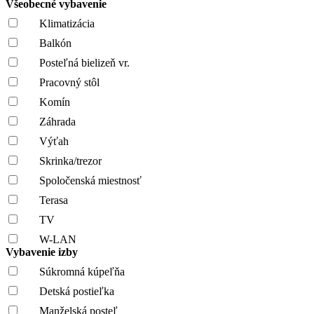
Všeobecné vybavenie
Klimatizácia
Balkón
Posteľná bielizeň vr.
Pracovný stôl
Komín
Záhrada
Výťah
Skrinka/trezor
Spoločenská miestnosť
Terasa
TV
W-LAN
Vybavenie izby
Súkromná kúpeľňa
Detská postieľka
Manželská posteľ