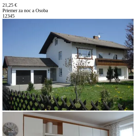
21,25 €
Priemer za noc a Osoba
1
2
3
4
5