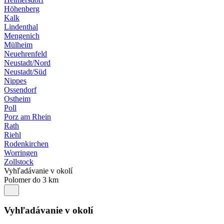
Höhenberg
Kalk
Lindenthal
Mengenich
Mülheim
Neuehrenfeld
Neustadt/Nord
Neustadt/Süd
Nippes
Ossendorf
Ostheim
Poll
Porz am Rhein
Rath
Riehl
Rodenkirchen
Worringen
Zollstock
Vyhľadávanie v okolí
Polomer do 3 km
Vyhľadávanie v okolí