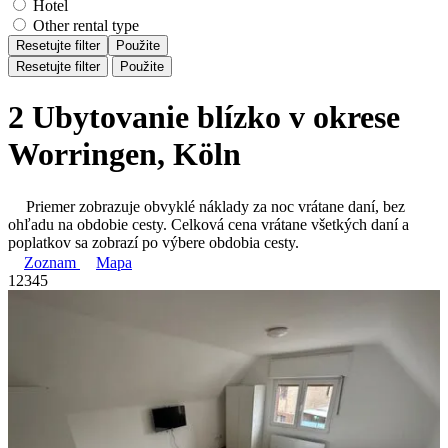
Hotel
Other rental type
Resetujte filter
Použite
Resetujte filter
Použite
2 Ubytovanie blízko v okrese
Worringen, Köln
Priemer zobrazuje obvyklé náklady za noc vrátane daní, bez
ohľadu na obdobie cesty. Celková cena vrátane všetkých daní a
poplatkov sa zobrazí po výbere obdobia cesty.
Zoznam
Mapa
1
2
3
4
5