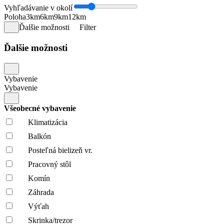
Vyhľadávanie v okolí
Poloha
3km
6km
9km
12km
Ďalšie možnosti
Filter
Ďalšie možnosti
Vybavenie
Vybavenie
Všeobecné vybavenie
Klimatizácia
Balkón
Posteľná bielizeň vr.
Pracovný stôl
Komín
Záhrada
Výťah
Skrinka/trezor