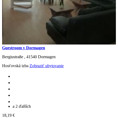
Guestroom v Dormagen
Bergiustraße ,
41540
Dormagen
Hosťovská izba
Zobraziť ubytovanie
a 2 ďalších
18,19 €