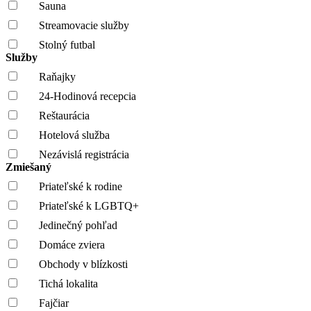
Sauna
Streamovacie služby
Stolný futbal
Služby
Raňajky
24-Hodinová recepcia
Reštaurácia
Hotelová služba
Nezávislá registrácia
Zmiešaný
Priateľské k rodine
Priateľské k LGBTQ+
Jedinečný pohľad
Domáce zviera
Obchody v blízkosti
Tichá lokalita
Fajčiar