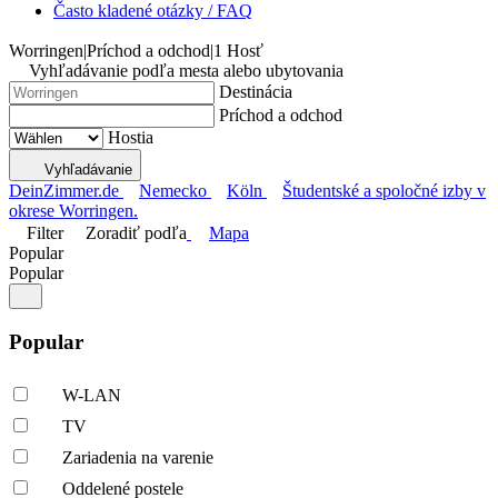
Často kladené otázky / FAQ
Worringen
|
Príchod a odchod
|
1 Hosť
Vyhľadávanie podľa mesta alebo ubytovania
Destinácia
Príchod a odchod
Hostia
Vyhľadávanie
DeinZimmer.de
Nemecko
Köln
Študentské a spoločné izby v
okrese Worringen.
Filter
Zoradiť podľa
Mapa
Popular
Popular
Popular
W-LAN
TV
Zariadenia na varenie
Oddelené postele