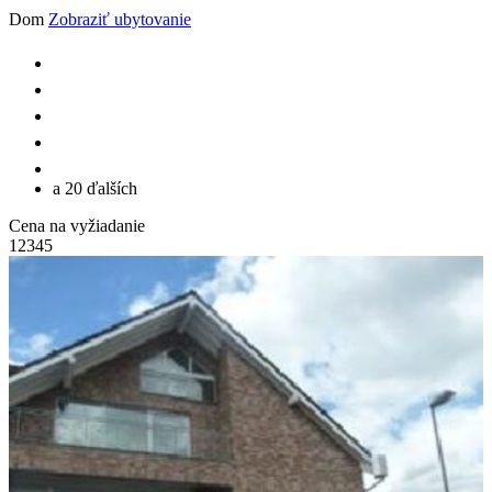
Dom
Zobraziť ubytovanie
a 20 ďalších
Cena na vyžiadanie
1
2
3
4
5