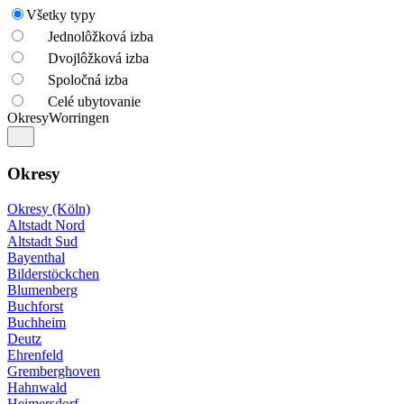
Všetky typy
Jednolôžková izba
Dvojlôžková izba
Spoločná izba
Celé ubytovanie
Okresy
Worringen
Okresy
Okresy (Köln)
Altstadt Nord
Altstadt Sud
Bayenthal
Bilderstöckchen
Blumenberg
Buchforst
Buchheim
Deutz
Ehrenfeld
Gremberghoven
Hahnwald
Heimersdorf