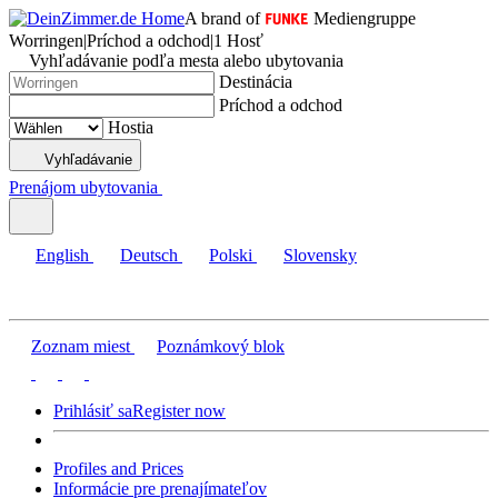
A brand of
Mediengruppe
Worringen
|
Príchod a odchod
|
1 Hosť
Vyhľadávanie podľa mesta alebo ubytovania
Destinácia
Príchod a odchod
Hostia
Vyhľadávanie
Prenájom ubytovania
English
Deutsch
Polski
Slovensky
Zoznam miest
Poznámkový blok
Prihlásiť sa
Register now
Profiles and Prices
Informácie pre prenajímateľov