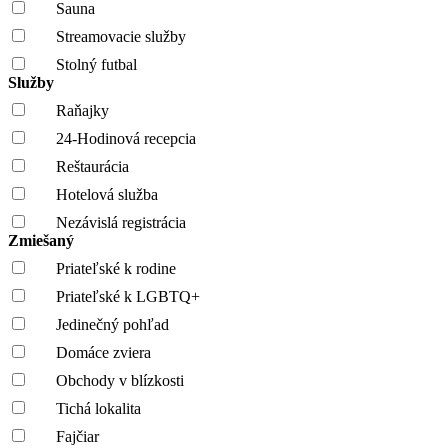
Sauna
Streamovacie služby
Stolný futbal
Služby
Raňajky
24-Hodinová recepcia
Reštaurácia
Hotelová služba
Nezávislá registrácia
Zmiešaný
Priateľské k rodine
Priateľské k LGBTQ+
Jedinečný pohľad
Domáce zviera
Obchody v blízkosti
Tichá lokalita
Fajčiar