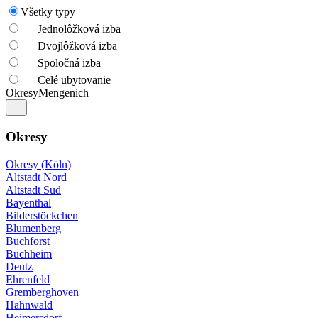
Všetky typy
Jednolôžková izba
Dvojlôžková izba
Spoločná izba
Celé ubytovanie
Okresy
Mengenich
Okresy
Okresy (Köln)
Altstadt Nord
Altstadt Sud
Bayenthal
Bilderstöckchen
Blumenberg
Buchforst
Buchheim
Deutz
Ehrenfeld
Gremberghoven
Hahnwald
Heimersdorf