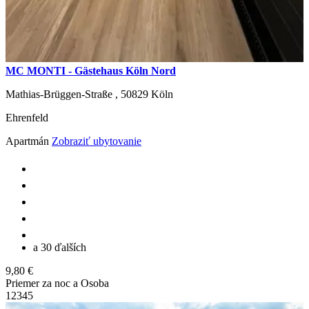
MC MONTI - Gästehaus Köln Nord
Mathias-Brüggen-Straße ,
50829
Köln
Ehrenfeld
Apartmán
Zobraziť ubytovanie
a 30 ďalších
9,80 €
Priemer za noc a Osoba
1
2
3
4
5