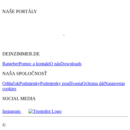
NAŠE PORTÁLY
DEINZIMMER.DE
Ratgeber
Pomoc a kontakt
O nás
Downloads
NAŠA SPOLOČNOSŤ
Odtlačok
Podmienky
Podmienky používania
Ochrana dát
Nastavenia
cookies
SOCIAL MEDIA
Instagram
©