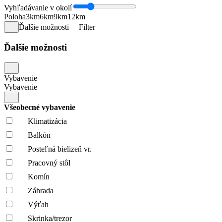
Vyhľadávanie v okolí
Poloha
3km
6km
9km
12km
Ďalšie možnosti
Filter
Ďalšie možnosti
Vybavenie
Vybavenie
Všeobecné vybavenie
Klimatizácia
Balkón
Posteľná bielizeň vr.
Pracovný stôl
Komín
Záhrada
Výťah
Skrinka/trezor