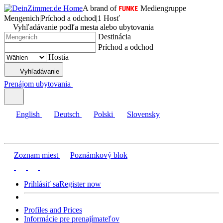
A brand of
Mediengruppe
Mengenich
|
Príchod a odchod
|
1 Hosť
Vyhľadávanie podľa mesta alebo ubytovania
Destinácia
Príchod a odchod
Hostia
Vyhľadávanie
Prenájom ubytovania
English
Deutsch
Polski
Slovensky
Zoznam miest
Poznámkový blok
Prihlásiť sa
Register now
Profiles and Prices
Informácie pre prenajímateľov