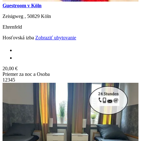
Guestroom v Köln
Zeisigweg ,
50829
Köln
Ehrenfeld
Hosťovská izba
Zobraziť ubytovanie
20,00 €
Priemer za noc a Osoba
1
2
3
4
5