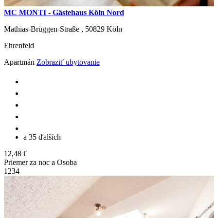
MC MONTI - Gästehaus Köln Nord
Mathias-Brüggen-Straße ,
50829
Köln
Ehrenfeld
Apartmán
Zobraziť ubytovanie
a 35 ďalších
12,48 €
Priemer za noc a Osoba
1
2
3
4