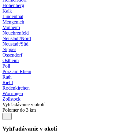
Höhenberg
Kalk
Lindenthal
Mengenich
Mülheim
Neuehrenfeld
Neustadt/Nord
Neustadt/Süd
Nippes
Ossendorf
Ostheim
Poll
Porz am Rhein
Rath
Riehl
Rodenkirchen
Worringen
Zollstock
Vyhľadávanie v okolí
Polomer do 3 km
Vyhľadávanie v okolí