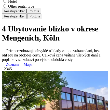
Hotel
Other rental type
Resetujte filter
Použite
Resetujte filter
Použite
4 Ubytovanie blízko v okrese
Mengenich, Köln
Priemer zobrazuje obvyklé náklady za noc vrátane daní, bez
ohľadu na obdobie cesty. Celková cena vrátane všetkých daní a
poplatkov sa zobrazí po výbere obdobia cesty.
Zoznam
Mapa
1
2
3
4
5