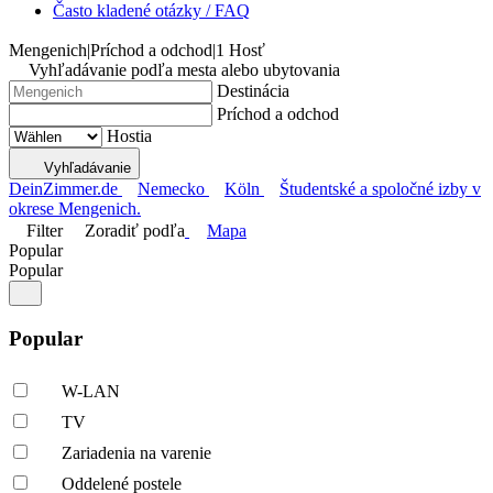
Často kladené otázky / FAQ
Mengenich
|
Príchod a odchod
|
1 Hosť
Vyhľadávanie podľa mesta alebo ubytovania
Destinácia
Príchod a odchod
Hostia
Vyhľadávanie
DeinZimmer.de
Nemecko
Köln
Študentské a spoločné izby v
okrese Mengenich.
Filter
Zoradiť podľa
Mapa
Popular
Popular
Popular
W-LAN
TV
Zariadenia na varenie
Oddelené postele