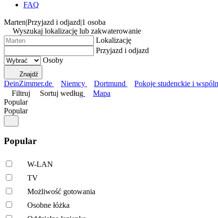
FAQ
Marten
|
Przyjazd i odjazd
|
1 osoba
Wyszukaj lokalizację lub zakwaterowanie
Lokalizację
Przyjazd i odjazd
Osoby
Znajdź
DeinZimmer.de
Niemcy
Dortmund
Pokoje studenckie i wspól
Filtruj
Sortuj według
Mapa
Popular
Popular
Popular
W-LAN
TV
Możliwość gotowania
Osobne łóżka