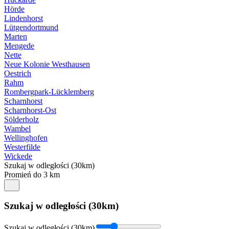
Hörde
Lindenhorst
Lütgendortmund
Marten
Mengede
Nette
Neue Kolonie Westhausen
Oestrich
Rahm
Rombergpark-Lücklemberg
Scharnhorst
Scharnhorst-Ost
Sölderholz
Wambel
Wellinghofen
Westerfilde
Wickede
Szukaj w odległości (30km)
Promień do 3 km
Szukaj w odległości (30km)
Szukaj w odległości (30km)