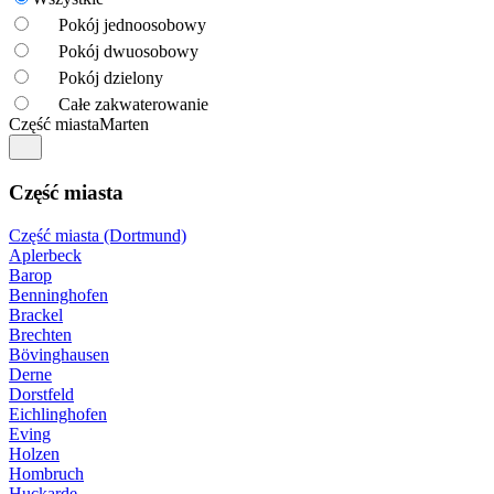
Pokój jednoosobowy
Pokój dwuosobowy
Pokój dzielony
Całe zakwaterowanie
Część miasta
Marten
Część miasta
Część miasta (Dortmund)
Aplerbeck
Barop
Benninghofen
Brackel
Brechten
Bövinghausen
Derne
Dorstfeld
Eichlinghofen
Eving
Holzen
Hombruch
Huckarde