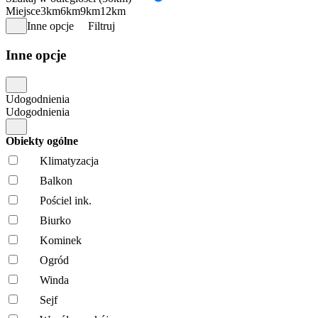
Miejsce
3km
6km
9km
12km
Inne opcje
Filtruj
Inne opcje
Udogodnienia
Udogodnienia
Obiekty ogólne
Klimatyzacja
Balkon
Pościel ink.
Biurko
Kominek
Ogród
Winda
Sejf