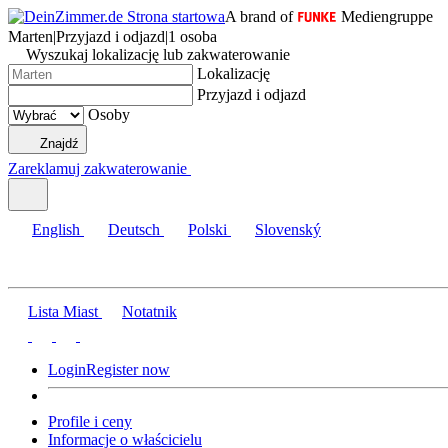
A brand of
Mediengruppe
Marten
|
Przyjazd i odjazd
|
1 osoba
Wyszukaj lokalizację lub zakwaterowanie
Lokalizację
Przyjazd i odjazd
Osoby
Znajdź
Zareklamuj zakwaterowanie
English
Deutsch
Polski
Slovenský
Lista Miast
Notatnik
Login
Register now
Profile i ceny
Informacje o właścicielu