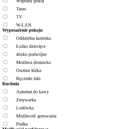
Wspólny pokój
Taras
TV
W-LAN
Wyposażenie pokoju
Oddzielna łazienka
Łożko dziecięce
4ózko podwójne
Możliwa dostawka
Osobne łóżka
Ręczniki inkl.
Kuchnia
Automat do kawy
Zmywarka
Lodówka
Możliwość gotowania
Pralka