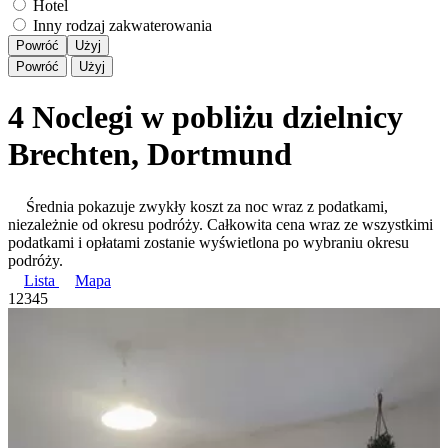
Hotel
Inny rodzaj zakwaterowania
Powróć
Użyj
Powróć
Użyj
4 Noclegi w pobliżu dzielnicy
Brechten, Dortmund
Średnia pokazuje zwykły koszt za noc wraz z podatkami,
niezależnie od okresu podróży. Całkowita cena wraz ze wszystkimi
podatkami i opłatami zostanie wyświetlona po wybraniu okresu
podróży.
Lista
Mapa
1
2
3
4
5