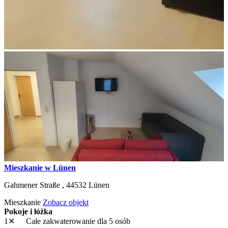
Mieszkanie w Lünen
Gahmener Straße ,
44532
Lünen
Mieszkanie
Zobacz objekt
Pokoje i łóżka
1✕
Całe zakwaterowanie
dla 5 osób