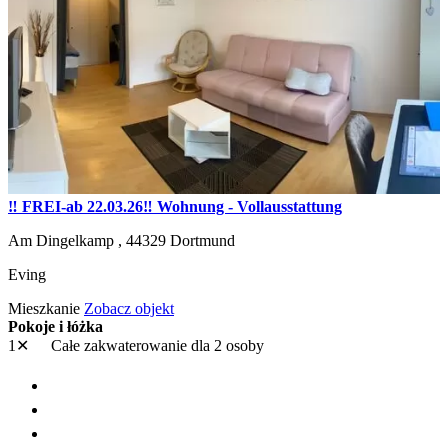
‼️ FREI-ab 22.03.26‼️ Wohnung - Vollausstattung
Am Dingelkamp ,
44329
Dortmund
Eving
Mieszkanie
Zobacz objekt
Pokoje i łóżka
1✕
Całe zakwaterowanie
dla 2 osoby