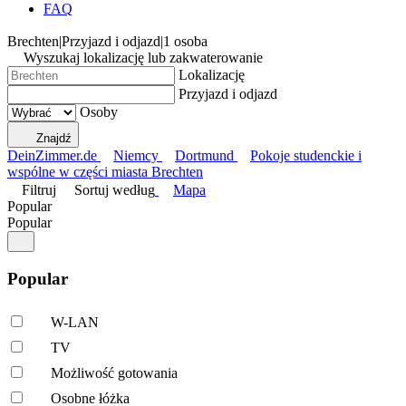
FAQ
Brechten
|
Przyjazd i odjazd
|
1 osoba
Wyszukaj lokalizację lub zakwaterowanie
Lokalizację
Przyjazd i odjazd
Osoby
Znajdź
DeinZimmer.de
Niemcy
Dortmund
Pokoje studenckie i
wspólne w części miasta Brechten
Filtruj
Sortuj według
Mapa
Popular
Popular
Popular
W-LAN
TV
Możliwość gotowania
Osobne łóżka