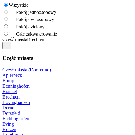
Wszystkie
Pokój jednoosobowy
Pokój dwuosobowy
Pokój dzielony
Całe zakwaterowanie
Część miasta
Brechten
Część miasta
Część miasta (Dortmund)
Aplerbeck
Barop
Benninghofen
Brackel
Brechten
Bövinghausen
Derne
Dorstfeld
Eichlinghofen
Eving
Holzen
Hombruch