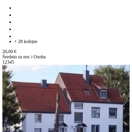
+ 28 kolejne
20,00 €
Średnio za noc i Osoba
1
2
3
4
5