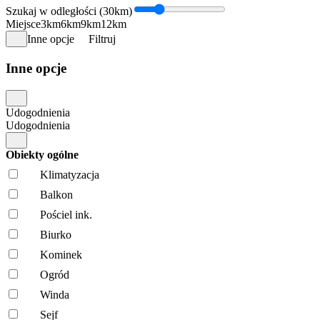
Szukaj w odległości (30km)
Miejsce
3km
6km
9km
12km
Inne opcje
Filtruj
Inne opcje
Udogodnienia
Udogodnienia
Obiekty ogólne
Klimatyzacja
Balkon
Pościel ink.
Biurko
Kominek
Ogród
Winda
Sejf