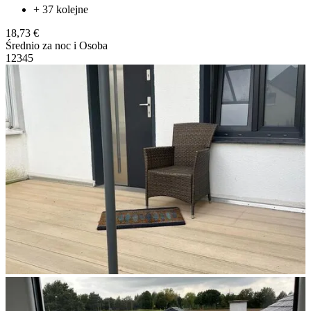
+ 37 kolejne
18,73 €
Średnio za noc i Osoba
1
2
3
4
5