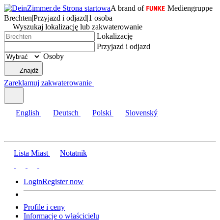
A brand of
Mediengruppe
Brechten
|
Przyjazd i odjazd
|
1 osoba
Wyszukaj lokalizację lub zakwaterowanie
Lokalizację
Przyjazd i odjazd
Osoby
Znajdź
Zareklamuj zakwaterowanie
English
Deutsch
Polski
Slovenský
Lista Miast
Notatnik
Login
Register now
Profile i ceny
Informacje o właścicielu