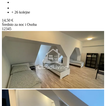
+ 26 kolejne
14,50 €
Średnio za noc i Osoba
1
2
3
4
5