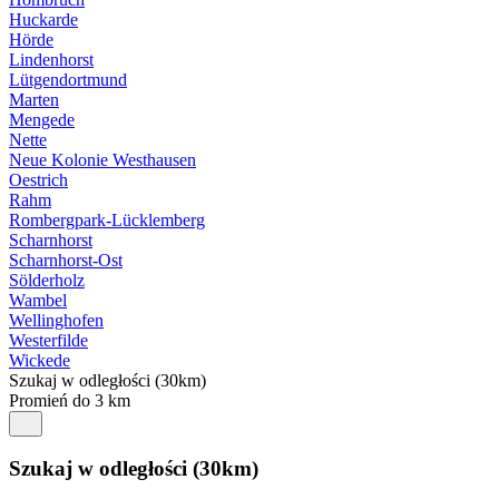
Huckarde
Hörde
Lindenhorst
Lütgendortmund
Marten
Mengede
Nette
Neue Kolonie Westhausen
Oestrich
Rahm
Rombergpark-Lücklemberg
Scharnhorst
Scharnhorst-Ost
Sölderholz
Wambel
Wellinghofen
Westerfilde
Wickede
Szukaj w odległości (30km)
Promień do 3 km
Szukaj w odległości (30km)