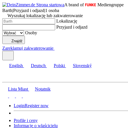
A brand of
Mediengruppe
Barth
|
Przyjazd i odjazd
|
1 osoba
Wyszukaj lokalizację lub zakwaterowanie
Lokalizację
Przyjazd i odjazd
Osoby
Znajdź
Zareklamuj zakwaterowanie
English
Deutsch
Polski
Slovenský
Lista Miast
Notatnik
Login
Register now
Profile i ceny
Informacje o właścicielu