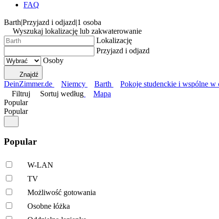
FAQ
Barth
|
Przyjazd i odjazd
|
1 osoba
Wyszukaj lokalizację lub zakwaterowanie
Lokalizację
Przyjazd i odjazd
Osoby
Znajdź
DeinZimmer.de
Niemcy
Barth
Pokoje studenckie i wspólne w 
Filtruj
Sortuj według
Mapa
Popular
Popular
Popular
W-LAN
TV
Możliwość gotowania
Osobne łóżka