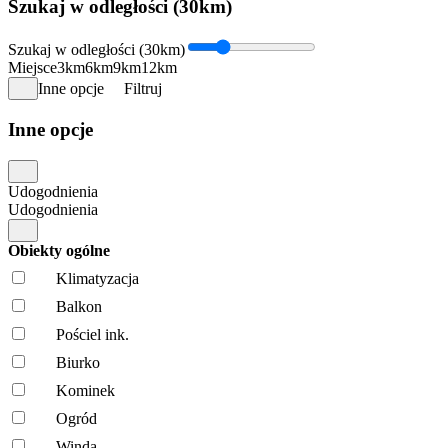
Szukaj w odległości (30km)
Szukaj w odległości (30km)
Miejsce
3km
6km
9km
12km
Inne opcje
Filtruj
Inne opcje
Udogodnienia
Udogodnienia
Obiekty ogólne
Klimatyzacja
Balkon
Pościel ink.
Biurko
Kominek
Ogród
Winda