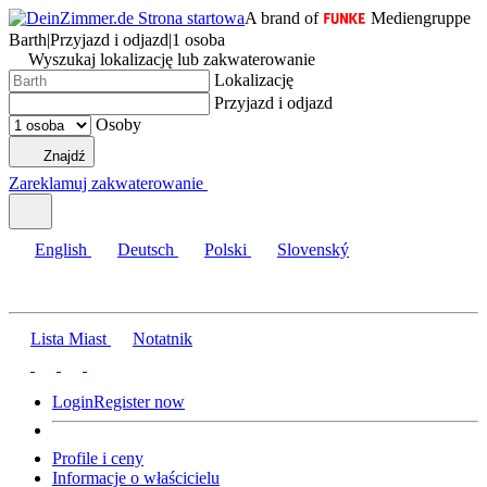
A brand of
Mediengruppe
Barth
|
Przyjazd i odjazd
|
1 osoba
Wyszukaj lokalizację lub zakwaterowanie
Lokalizację
Przyjazd i odjazd
Osoby
Znajdź
Zareklamuj zakwaterowanie
English
Deutsch
Polski
Slovenský
Lista Miast
Notatnik
Login
Register now
Profile i ceny
Informacje o właścicielu