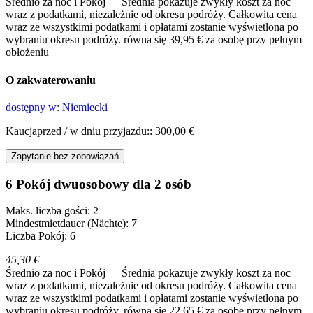
Średnio za noc i Pokój
Średnia pokazuje zwykły koszt za noc
wraz z podatkami, niezależnie od okresu podróży. Całkowita cena
wraz ze wszystkimi podatkami i opłatami zostanie wyświetlona po
wybraniu okresu podróży.
równa się 39,95 € za osobę przy pełnym
obłożeniu
O zakwaterowaniu
dostępny w: Niemiecki
Kaucjaprzed / w dniu przyjazdu:: 300,00 €
Zapytanie bez zobowiązań
6 Pokój dwuosobowy dla 2 osób
Maks. liczba gości: 2
Mindestmietdauer (Nächte): 7
Liczba Pokój: 6
45,30 €
Średnio za noc i Pokój
Średnia pokazuje zwykły koszt za noc
wraz z podatkami, niezależnie od okresu podróży. Całkowita cena
wraz ze wszystkimi podatkami i opłatami zostanie wyświetlona po
wybraniu okresu podróży.
równa się 22,65 € za osobę przy pełnym