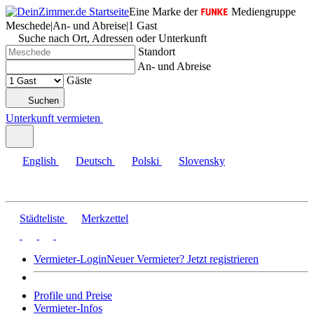
Eine Marke der
Mediengruppe
Meschede
|
An- und Abreise
|
1 Gast
Suche nach Ort, Adressen oder Unterkunft
Standort
An- und Abreise
Gäste
Suchen
Unterkunft vermieten
English
Deutsch
Polski
Slovensky
Städteliste
Merkzettel
Vermieter-Login
Neuer Vermieter? Jetzt registrieren
Profile und Preise
Vermieter-Infos