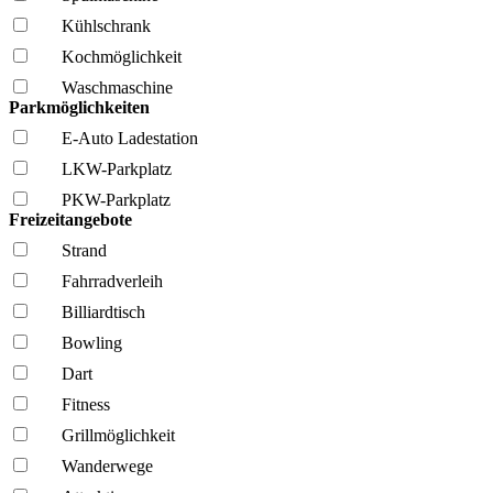
Kühl­schrank
Kochmöglich­keit
Wasch­maschine
Parkmöglichkeiten
E-Auto Ladestation
LKW-Parkplatz
PKW-Parkplatz
Freizeitangebote
Strand
Fahrrad­verleih
Billiardtisch
Bowling
Dart
Fitness
Grillmöglich­keit
Wanderwege