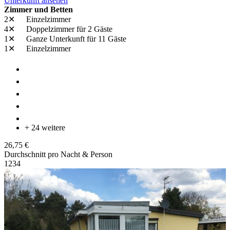
Unterkunft ansehen
Zimmer und Betten
2✕
Einzelzimmer
4✕
Doppelzimmer
für 2 Gäste
1✕
Ganze Unterkunft
für 11 Gäste
1✕
Einzelzimmer
+ 24 weitere
26,75 €
Durchschnitt pro Nacht & Person
1
2
3
4