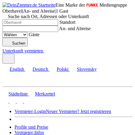
Eine Marke der
Mediengruppe
Oberhavel
|
An- und Abreise
|
1 Gast
Suche nach Ort, Adressen oder Unterkunft
Standort
An- und Abreise
Gäste
Suchen
Unterkunft vermieten
English
Deutsch
Polski
Slovensky
Städteliste
Merkzettel
Vermieter-Login
Neuer Vermieter? Jetzt registrieren
Profile und Preise
Vermieter-Infos