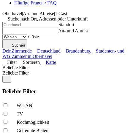
Häufige Fragen / FAQ
Oberhavel
|
An- und Abreise
|
1 Gast
Suche nach Ort, Adressen oder Unterkunft
Standort
An- und Abreise
Gäste
Suchen
DeinZimmer.de
Deutschland
Brandenburg
Studenten- und
WG-Zimmer in Oberhavel
Filter
Sortieren
Karte
Beliebte Filter
Beliebte Filter
Beliebte Filter
W-LAN
TV
Kochmöglich­keit
Getrennte Betten