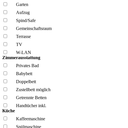
Garten
Aufzug
Spind/Safe
Gemeinschafts­raum
Terrasse
TV
W-LAN
Zimmerausstattung
Privates Bad
Babybett
Doppelbett
Zustellbett möglich
Getrennte Betten
Handtücher inkl.
Küche
Kaffee­maschine
Spül­maschine