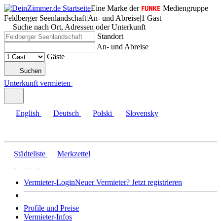
Eine Marke der
Mediengruppe
Feldberger Seenlandschaft
|
An- und Abreise
|
1 Gast
Suche nach Ort, Adressen oder Unterkunft
Standort
An- und Abreise
Gäste
Suchen
Unterkunft vermieten
English
Deutsch
Polski
Slovensky
Städteliste
Merkzettel
Vermieter-Login
Neuer Vermieter? Jetzt registrieren
Profile und Preise
Vermieter-Infos