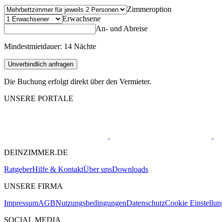
Zimmeroption
Erwachsene
An- und Abreise
Mindestmietdauer: 14 Nächte
Unverbindlich anfragen
Die Buchung erfolgt direkt über den Vermieter.
UNSERE PORTALE
DEINZIMMER.DE
Ratgeber
Hilfe & Kontakt
Über uns
Downloads
UNSERE FIRMA
Impressum
AGB
Nutzungsbedingungen
Datenschutz
Cookie Einstellu
SOCIAL MEDIA