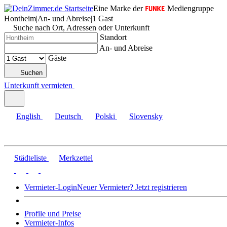
Eine Marke der
Mediengruppe
Hontheim
|
An- und Abreise
|
1 Gast
Suche nach Ort, Adressen oder Unterkunft
Standort
An- und Abreise
Gäste
Suchen
Unterkunft vermieten
English
Deutsch
Polski
Slovensky
Städteliste
Merkzettel
Vermieter-Login
Neuer Vermieter? Jetzt registrieren
Profile und Preise
Vermieter-Infos