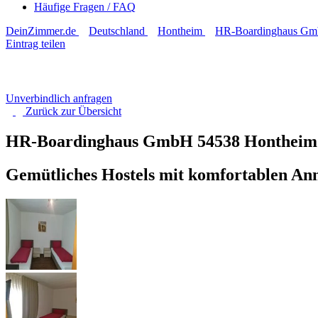
Häufige Fragen / FAQ
DeinZimmer.de
Deutschland
Hontheim
HR-Boardinghaus G
Eintrag teilen
Unverbindlich anfragen
Zurück zur
Übersicht
HR-Boardinghaus GmbH
54538 Hontheim
Gemütliches Hostels mit komfortablen An