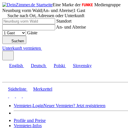
Eine Marke der
Mediengruppe
Neunburg vorm Wald
|
An- und Abreise
|
1 Gast
Suche nach Ort, Adressen oder Unterkunft
Standort
An- und Abreise
Gäste
Suchen
Unterkunft vermieten
English
Deutsch
Polski
Slovensky
Städteliste
Merkzettel
Vermieter-Login
Neuer Vermieter? Jetzt registrieren
Profile und Preise
Vermieter-Infos