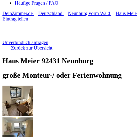
Häufige Fragen / FAQ
DeinZimmer.de
Deutschland
Neunburg vorm Wald
Haus Meie
Eintrag teilen
Unverbindlich anfragen
Zurück zur
Übersicht
Haus Meier
92431 Neunburg
große Monteur-/ oder Ferienwohnung