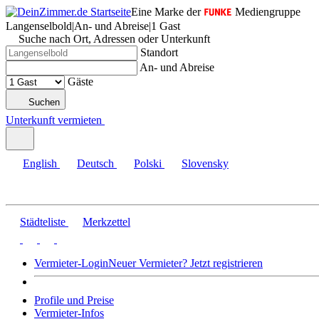
Eine Marke der
Mediengruppe
Langenselbold
|
An- und Abreise
|
1 Gast
Suche nach Ort, Adressen oder Unterkunft
Standort
An- und Abreise
Gäste
Suchen
Unterkunft vermieten
English
Deutsch
Polski
Slovensky
Städteliste
Merkzettel
Vermieter-Login
Neuer Vermieter? Jetzt registrieren
Profile und Preise
Vermieter-Infos