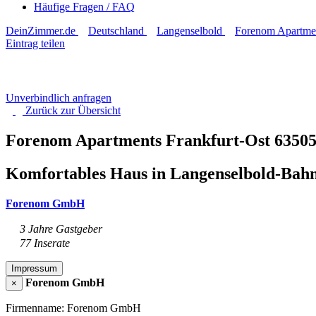
Häufige Fragen / FAQ
DeinZimmer.de
Deutschland
Langenselbold
Forenom Apartmen
Eintrag teilen
Unverbindlich anfragen
Zurück zur
Übersicht
Forenom Apartments Frankfurt-Ost
63505
Komfortables Haus in Langenselbold-Bah
Forenom GmbH
3 Jahre Gastgeber
77 Inserate
Impressum
Forenom GmbH
×
Firmenname: Forenom GmbH