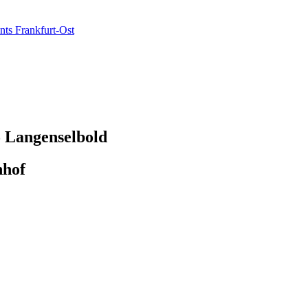
ts Frankfurt-Ost
 Langenselbold
nhof