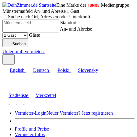
Eine Marke der
Mediengruppe
Münstermaifeld
|
An- und Abreise
|
1 Gast
Suche nach Ort, Adressen oder Unterkunft
Standort
An- und Abreise
Gäste
Suchen
Unterkunft vermieten
English
Deutsch
Polski
Slovensky
Städteliste
Merkzettel
Vermieter-Login
Neuer Vermieter? Jetzt registrieren
Profile und Preise
Vermieter-Infos