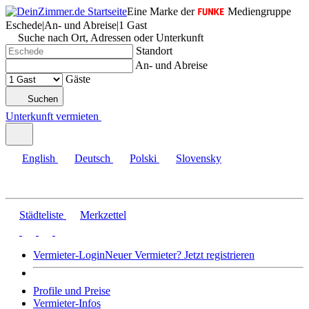
Eine Marke der
Mediengruppe
Eschede
|
An- und Abreise
|
1 Gast
Suche nach Ort, Adressen oder Unterkunft
Standort
An- und Abreise
Gäste
Suchen
Unterkunft vermieten
English
Deutsch
Polski
Slovensky
Städteliste
Merkzettel
Vermieter-Login
Neuer Vermieter? Jetzt registrieren
Profile und Preise
Vermieter-Infos