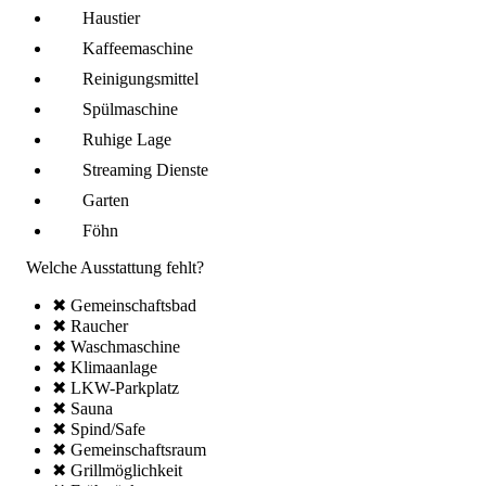
Haustier
Kaffee­maschine
Reinigungsmittel
Spül­maschine
Ruhige Lage
Streaming Dienste
Garten
Föhn
Welche Ausstattung fehlt?
✖ Gemeinschafts­bad
✖ Raucher
✖ Wasch­maschine
✖ Klima­anlage
✖ LKW-Parkplatz
✖ Sauna
✖ Spind/Safe
✖ Gemeinschafts­raum
✖ Grillmöglich­keit