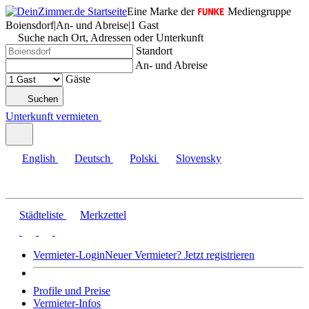
Eine Marke der
Mediengruppe
Boiensdorf
|
An- und Abreise
|
1 Gast
Suche nach Ort, Adressen oder Unterkunft
Standort
An- und Abreise
Gäste
Suchen
Unterkunft vermieten
English
Deutsch
Polski
Slovensky
Städteliste
Merkzettel
Vermieter-Login
Neuer Vermieter? Jetzt registrieren
Profile und Preise
Vermieter-Infos