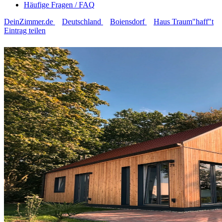
Häufige Fragen / FAQ
DeinZimmer.de
Deutschland
Boiensdorf
Haus Traum"haff"t
Eintrag teilen