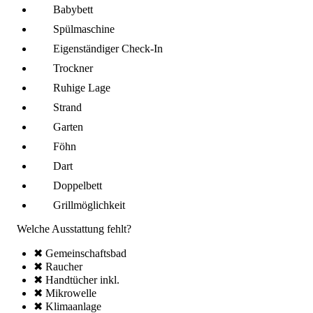
Babybett
Spül­maschine
Eigenständiger Check-In
Trockner
Ruhige Lage
Strand
Garten
Föhn
Dart
Doppelbett
Grillmöglich­keit
Welche Ausstattung fehlt?
✖ Gemeinschafts­bad
✖ Raucher
✖ Handtücher inkl.
✖ Mikro­welle
✖ Klima­anlage