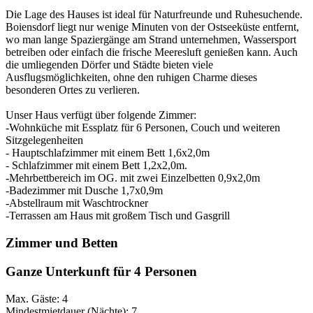
Die Lage des Hauses ist ideal für Naturfreunde und Ruhesuchende.
Boiensdorf liegt nur wenige Minuten von der Ostseeküste entfernt,
wo man lange Spaziergänge am Strand unternehmen, Wassersport
betreiben oder einfach die frische Meeresluft genießen kann. Auch
die umliegenden Dörfer und Städte bieten viele
Ausflugsmöglichkeiten, ohne den ruhigen Charme dieses
besonderen Ortes zu verlieren.
Unser Haus verfügt über folgende Zimmer:
-Wohnküche mit Essplatz für 6 Personen, Couch und weiteren
Sitzgelegenheiten
- Hauptschlafzimmer mit einem Bett 1,6x2,0m
- Schlafzimmer mit einem Bett 1,2x2,0m.
-Mehrbettbereich im OG. mit zwei Einzelbetten 0,9x2,0m
-Badezimmer mit Dusche 1,7x0,9m
-Abstellraum mit Waschtrockner
-Terrassen am Haus mit großem Tisch und Gasgrill
Zimmer und Betten
Ganze Unterkunft für 4 Personen
Max. Gäste: 4
Mindestmietdauer (Nächte): 7