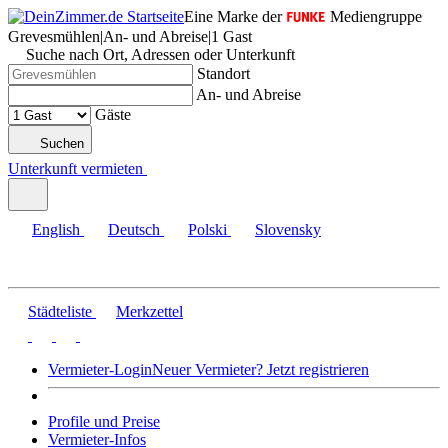
Eine Marke der
Mediengruppe
Grevesmühlen
|
An- und Abreise
|
1 Gast
Suche nach Ort, Adressen oder Unterkunft
Standort
An- und Abreise
Gäste
Suchen
Unterkunft vermieten
English
Deutsch
Polski
Slovensky
Städteliste
Merkzettel
Vermieter-Login
Neuer Vermieter? Jetzt registrieren
Profile und Preise
Vermieter-Infos