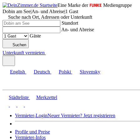
Eine Marke der
Mediengruppe
Dobin am See
|
An- und Abreise
|
1 Gast
Suche nach Ort, Adressen oder Unterkunft
Standort
An- und Abreise
Gäste
Suchen
Unterkunft vermieten
English
Deutsch
Polski
Slovensky
Städteliste
Merkzettel
Vermieter-Login
Neuer Vermieter? Jetzt registrieren
Profile und Preise
Vermieter-Infos