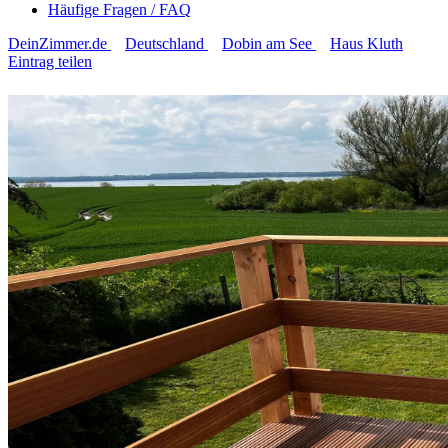
Häufige Fragen / FAQ
DeinZimmer.de
Deutschland
Dobin am See
Haus Kluth
Eintrag teilen