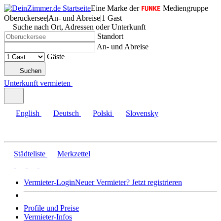
Eine Marke der
Mediengruppe
Oberuckersee
|
An- und Abreise
|
1 Gast
Suche nach Ort, Adressen oder Unterkunft
Standort
An- und Abreise
Gäste
Suchen
Unterkunft vermieten
English
Deutsch
Polski
Slovensky
Städteliste
Merkzettel
Vermieter-Login
Neuer Vermieter? Jetzt registrieren
Profile und Preise
Vermieter-Infos