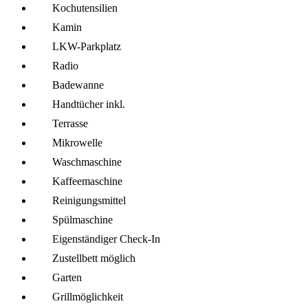
Kochutensilien
Kamin
LKW-Parkplatz
Radio
Badewanne
Handtücher inkl.
Terrasse
Mikro­welle
Wasch­maschine
Kaffee­maschine
Reinigungsmittel
Spül­maschine
Eigenständiger Check-In
Zustellbett möglich
Garten
Grillmöglich­keit