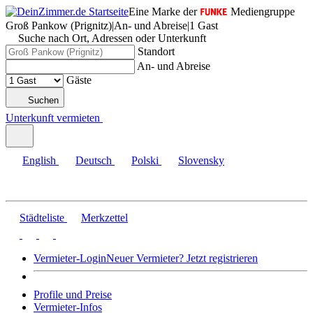
Eine Marke der
Mediengruppe
Groß Pankow (Prignitz)
|
An- und Abreise
|
1 Gast
Suche nach Ort, Adressen oder Unterkunft
Standort
An- und Abreise
Gäste
Suchen
Unterkunft vermieten
English
Deutsch
Polski
Slovensky
Städteliste
Merkzettel
Vermieter-Login
Neuer Vermieter? Jetzt registrieren
Profile und Preise
Vermieter-Infos