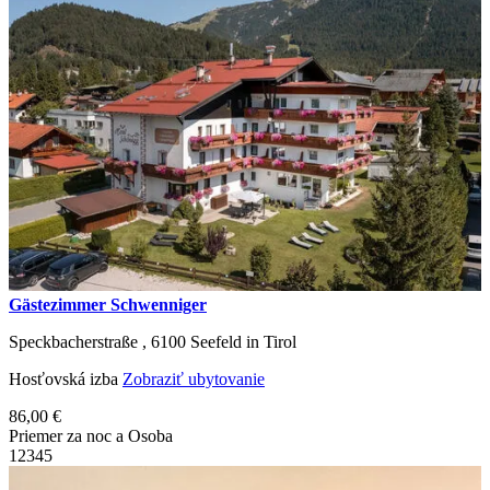
Gästezimmer Schwenniger
Speckbacherstraße ,
6100
Seefeld in Tirol
Hosťovská izba
Zobraziť ubytovanie
86,00 €
Priemer za noc a Osoba
1
2
3
4
5