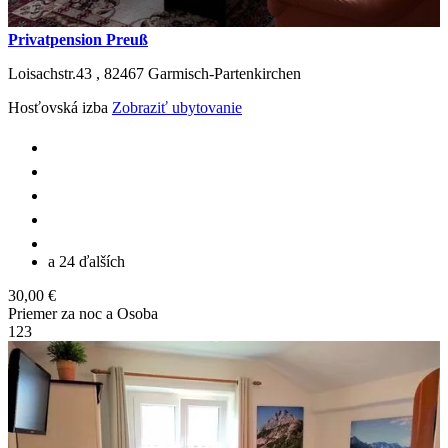
Privatpension Preuß
Loisachstr.43 ,
82467
Garmisch-Partenkirchen
Hosťovská izba
Zobraziť ubytovanie
a 24 ďalších
30,00 €
Priemer za noc a Osoba
1
2
3