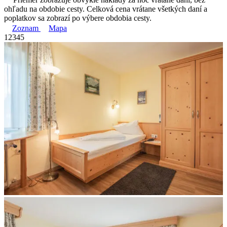
ohľadu na obdobie cesty. Celková cena vrátane všetkých daní a
poplatkov sa zobrazí po výbere obdobia cesty.
Zoznam
Mapa
1
2
3
4
5