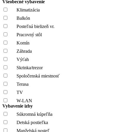
Všeobecné vybavenie
Klimatizácia
Balkón
Posteľná bielizeň vr.
Pracovný stôl
Komín
Záhrada
Výťah
Skrinka/trezor
Spoločenská miestnosť
Terasa
TV
W-LAN
Vybavenie izby
Súkromná kúpeľňa
Detská postieľka
Manželská posteľ