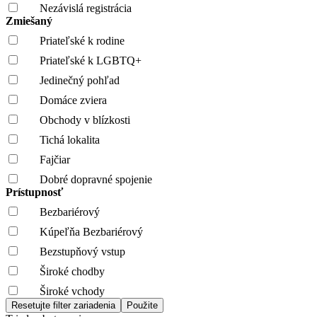
Nezávislá registrácia
Zmiešaný
Priateľské k rodine
Priateľské k LGBTQ+
Jedinečný pohľad
Domáce zviera
Obchody v blízkosti
Tichá lokalita
Fajčiar
Dobré dopravné spojenie
Prístupnosť
Bezbariérový
Kúpeľňa Bezbariérový
Bezstupňový vstup
Široké chodby
Široké vchody