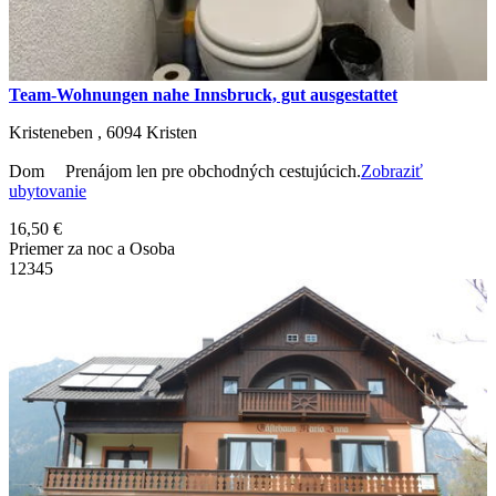
Team-Wohnungen nahe Innsbruck, gut ausgestattet
Kristeneben ,
6094
Kristen
Dom
Prenájom len pre obchodných cestujúcich.
Zobraziť
ubytovanie
16,50 €
Priemer za noc a Osoba
1
2
3
4
5