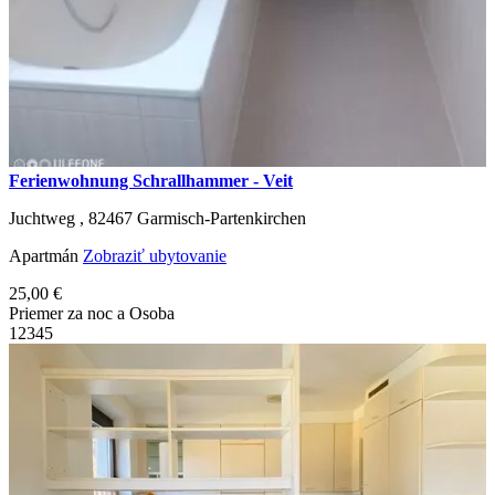
Ferienwohnung Schrallhammer - Veit
Juchtweg ,
82467
Garmisch-Partenkirchen
Apartmán
Zobraziť ubytovanie
25,00 €
Priemer za noc a Osoba
1
2
3
4
5