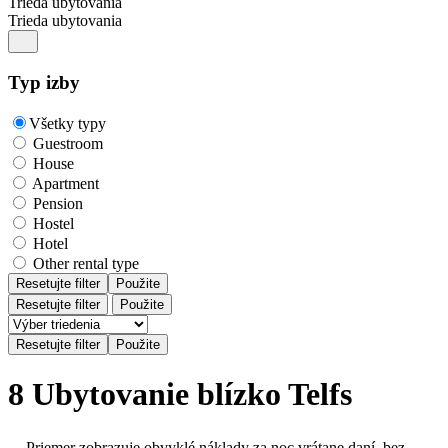
Trieda ubytovania
Trieda ubytovania
Typ izby
Všetky typy
Guestroom
House
Apartment
Pension
Hostel
Hotel
Other rental type
Resetujte filter
Použite
Resetujte filter
Použite
8 Ubytovanie blízko Telfs
Priemer zobrazuje obvyklé náklady za noc vrátane daní, bez