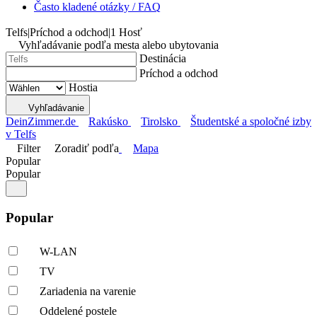
Často kladené otázky / FAQ
Telfs
|
Príchod a odchod
|
1 Hosť
Vyhľadávanie podľa mesta alebo ubytovania
Destinácia
Príchod a odchod
Hostia
Vyhľadávanie
DeinZimmer.de
Rakúsko
Tirolsko
Študentské a spoločné izby
v Telfs
Filter
Zoradiť podľa
Mapa
Popular
Popular
Popular
W-LAN
TV
Zariadenia na varenie
Oddelené postele