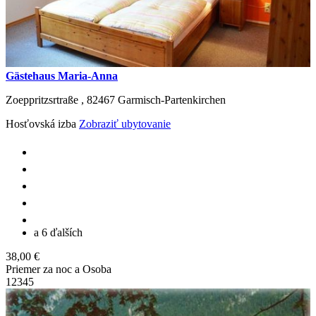
Gästehaus Maria-Anna
Zoeppritzsrtraße ,
82467
Garmisch-Partenkirchen
Hosťovská izba
Zobraziť ubytovanie
a 6 ďalších
38,00 €
Priemer za noc a Osoba
1
2
3
4
5