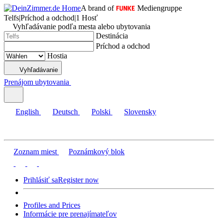
A brand of
Mediengruppe
Telfs
|
Príchod a odchod
|
1 Hosť
Vyhľadávanie podľa mesta alebo ubytovania
Destinácia
Príchod a odchod
Hostia
Vyhľadávanie
Prenájom ubytovania
English
Deutsch
Polski
Slovensky
Zoznam miest
Poznámkový blok
Prihlásiť sa
Register now
Profiles and Prices
Informácie pre prenajímateľov