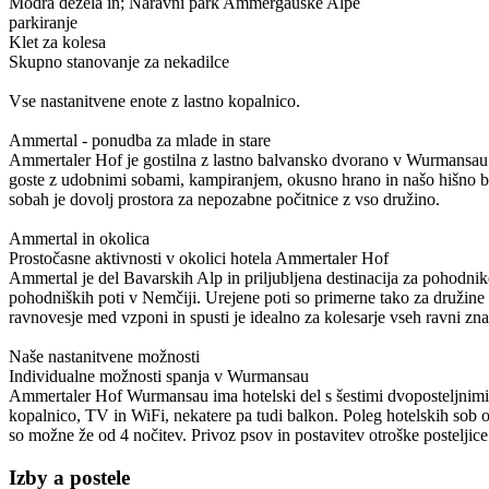
Modra dežela in; Naravni park Ammergauske Alpe
parkiranje
Klet za kolesa
Skupno stanovanje za nekadilce
Vse nastanitvene enote z lastno kopalnico.
Ammertal - ponudba za mlade in stare
Ammertaler Hof je gostilna z lastno balvansko dvorano v Wurmansau 
goste z udobnimi sobami, kampiranjem, okusno hrano in našo hišno bal
sobah je dovolj prostora za nepozabne počitnice z vso družino.
Ammertal in okolica
Prostočasne aktivnosti v okolici hotela Ammertaler Hof
Ammertal je del Bavarskih Alp in priljubljena destinacija za pohodnike
pohodniških poti v Nemčiji. Urejene poti so primerne tako za družine z
ravnovesje med vzponi in spusti je idealno za kolesarje vseh ravni zna
Naše nastanitvene možnosti
Individualne možnosti spanja v Wurmansau
Ammertaler Hof Wurmansau ima hotelski del s šestimi dvoposteljnimi 
kopalnico, TV in WiFi, nekatere pa tudi balkon. Poleg hotelskih sob obs
so možne že od 4 nočitev. Privoz psov in postavitev otroške posteljice
Izby a postele