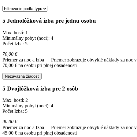
5 Jednolôžková izba pre jednu osobu
Max. hostí: 1
Minimálny pobyt (noci): 4
Počet Izba: 5
70,00 €
Priemer za noc a Izba
Priemer zobrazuje obvyklé náklady za noc vr
70,00 € na osobu pri plnej obsadenosti
Nezáväzná žiadosť
5 Dvojlôžková izba pre 2 osôb
Max. hostí: 2
Minimálny pobyt (noci): 4
Počet Izba: 5
90,00 €
Priemer za noc a Izba
Priemer zobrazuje obvyklé náklady za noc vr
45,00 € na osobu pri plnej obsadenosti