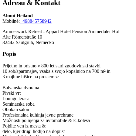
Adresu & Kontakt
Almut Heiland
Mobilné:
+498845758942
Ammerwork Retreat - Appart Hotel Pension Ammertaler Hof
Alte Römerstraße 10
82442
Saulgrub, Nemecko
Popis
Prijetno in pristno v 800 let stari zgodovinski stavbi
10 sob/apartmajev, vsaka s svojo kopalnico na 700 m² in
3 majhne hišice na prostem z:
Balvanska dvorana
Pivski vrt
Lounge terasa
Seminarska soba
Obokan salon
Profesionalna kuhinja javne prehrane
Možnosti polnjenja za avtomobile & E-kolesa
Pojdite ven iz mesta &
delo, kjer drugi hodijo na dopust