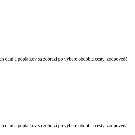
ch daní a poplatkov sa zobrazí po výbere obdobia cesty.
zodpovedá
ch daní a poplatkov sa zobrazí po výbere obdobia cesty.
zodpovedá