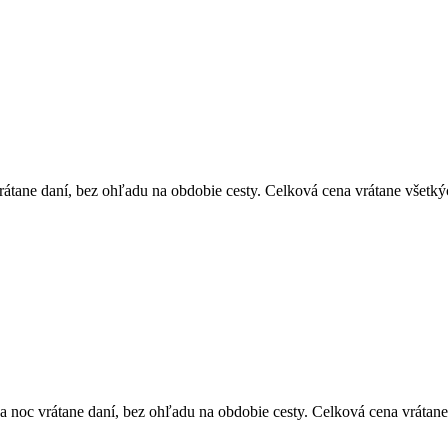
átane daní, bez ohľadu na obdobie cesty. Celková cena vrátane všetký
 noc vrátane daní, bez ohľadu na obdobie cesty. Celková cena vrátane