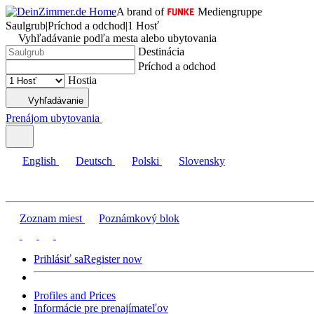
A brand of
Mediengruppe
Saulgrub
|
Príchod a odchod
|
1 Hosť
Vyhľadávanie podľa mesta alebo ubytovania
Destinácia
Príchod a odchod
Hostia
Vyhľadávanie
Prenájom ubytovania
English
Deutsch
Polski
Slovensky
Zoznam miest
Poznámkový blok
Prihlásiť sa
Register now
Profiles and Prices
Informácie pre prenajímateľov