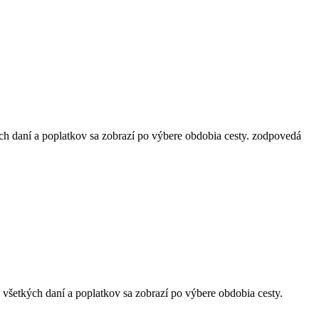
ch daní a poplatkov sa zobrazí po výbere obdobia cesty.
zodpovedá
 všetkých daní a poplatkov sa zobrazí po výbere obdobia cesty.