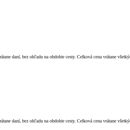
átane daní, bez ohľadu na obdobie cesty. Celková cena vrátane všetký
átane daní, bez ohľadu na obdobie cesty. Celková cena vrátane všetký