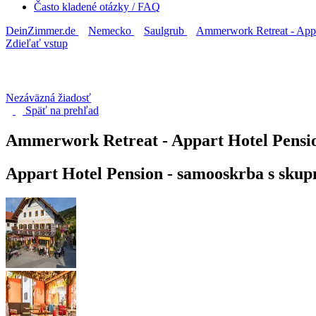
Často kladené otázky / FAQ
DeinZimmer.de
Nemecko
Saulgrub
Ammerwork Retreat - Appa
Zdieľať vstup
Nezáväzná žiadosť
Späť na
prehľad
Ammerwork Retreat - Appart Hotel Pens
Appart Hotel Pension - samooskrba s skupn