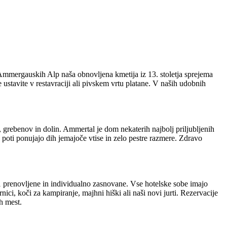
mmergauskih Alp naša obnovljena kmetija iz 13. stoletja sprejema
stavite v restavraciji ali pivskem vrtu platane. V naših udobnih
, grebenov in dolin. Ammertal je dom nekaterih najbolj priljubljenih
 poti ponujajo dih jemajoče vtise in zelo pestre razmere. Zdravo
 prenovljene in individualno zasnovane. Vse hotelske sobe imajo
ici, koči za kampiranje, majhni hiški ali naši novi jurti. Rezervacije
h mest.