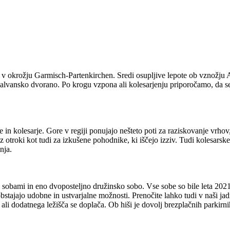
v okrožju Garmisch-Partenkirchen. Sredi osupljive lepote ob vznožju A
vansko dvorano. Po krogu vzpona ali kolesarjenju priporočamo, da se u
 in kolesarje. Gore v regiji ponujajo nešteto poti za raziskovanje vrhov
 otroki kot tudi za izkušene pohodnike, ki iščejo izziv. Tudi kolesarske
nja.
sobami in eno dvoposteljno družinsko sobo. Vse sobe so bile leta 2021
tajajo udobne in ustvarjalne možnosti. Prenočite lahko tudi v naši jadrn
 ali dodatnega ležišča se doplača. Ob hiši je dovolj brezplačnih parkirni