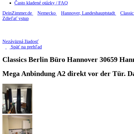
Často kladené otázky / FAQ
DeinZimmer.de
Nemecko
Hannover, Landeshauptstadt
Classi
Zdieľať vstup
Nezáväzná žiadosť
Späť na
prehľad
Classics Berlin Büro Hannover
30659 Han
Mega Anbindung A2 direkt vor der Tür. D