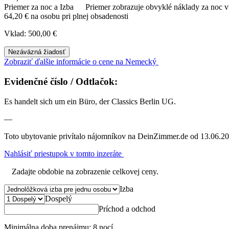
Priemer za noc a Izba
Priemer zobrazuje obvyklé náklady za noc vr
64,20 € na osobu pri plnej obsadenosti
Vklad: 500,00 €
Nezáväzná žiadosť
Zobraziť ďalšie informácie o cene na Nemecký
Evidenčné číslo / Odtlačok:
Es handelt sich um ein Büro, der Classics Berlin UG.
—
Toto ubytovanie privítalo nájomníkov na DeinZimmer.de od 13.06.20
Nahlásiť priestupok v tomto inzeráte
Zadajte obdobie na zobrazenie celkovej ceny.
Izba
Dospelý
Príchod a odchod
Minimálna doba prenájmu: 8 nocí