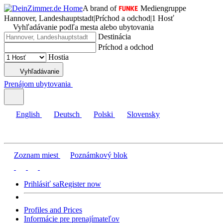
A brand of
Mediengruppe
Hannover, Landeshauptstadt
|
Príchod a odchod
|
1 Hosť
Vyhľadávanie podľa mesta alebo ubytovania
Destinácia
Príchod a odchod
Hostia
Vyhľadávanie
Prenájom ubytovania
English
Deutsch
Polski
Slovensky
Zoznam miest
Poznámkový blok
Prihlásiť sa
Register now
Profiles and Prices
Informácie pre prenajímateľov