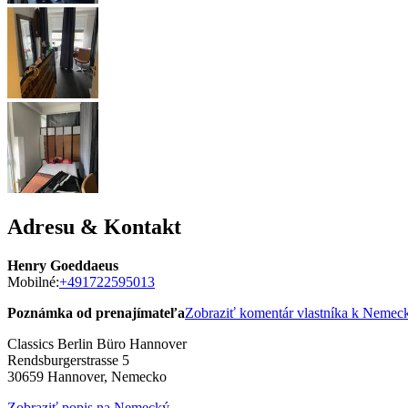
Adresu & Kontakt
Henry Goeddaeus
Mobilné:
+491722595013
Poznámka od prenajímateľa
Zobraziť komentár vlastníka k Neme
Classics Berlin Büro Hannover
Rendsburgerstrasse 5
30659
Hannover, Nemecko
Zobraziť popis na Nemecký