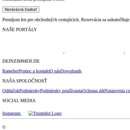
Nezáväzná žiadosť
Prenájom len pre obchodných cestujúcich. Rezervácia sa uskutočňuje
NAŠE PORTÁLY
DEINZIMMER.DE
Ratgeber
Pomoc a kontakt
O nás
Downloads
NAŠA SPOLOČNOSŤ
Odtlačok
Podmienky
Podmienky používania
Ochrana dát
Nastavenia c
SOCIAL MEDIA
Instagram
©