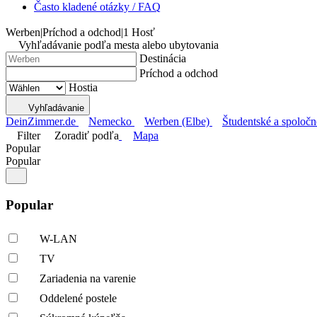
Často kladené otázky / FAQ
Werben
|
Príchod a odchod
|
1 Hosť
Vyhľadávanie podľa mesta alebo ubytovania
Destinácia
Príchod a odchod
Hostia
Vyhľadávanie
DeinZimmer.de
Nemecko
Werben (Elbe)
Študentské a spoločn
Filter
Zoradiť podľa
Mapa
Popular
Popular
Popular
W-LAN
TV
Zariadenia na varenie
Oddelené postele