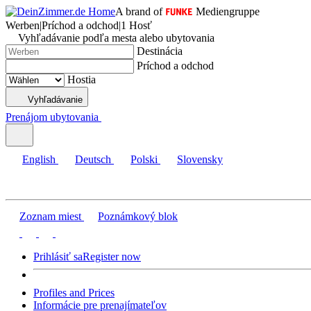
A brand of
Mediengruppe
Werben
|
Príchod a odchod
|
1 Hosť
Vyhľadávanie podľa mesta alebo ubytovania
Destinácia
Príchod a odchod
Hostia
Vyhľadávanie
Prenájom ubytovania
English
Deutsch
Polski
Slovensky
Zoznam miest
Poznámkový blok
Prihlásiť sa
Register now
Profiles and Prices
Informácie pre prenajímateľov