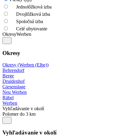
Jednolôžková izba
Dvojlôžková izba
Spoločná izba
Celé ubytovanie
Okresy
Werben
Okresy
Okresy (Werben (Elbe))
Behrendorf
Berge
Druidenhof
Giesenslage
Neu Werben
Räbel
Werben
Vyhľadávanie v okolí
Polomer do 3 km
Vyhľadávanie v okolí