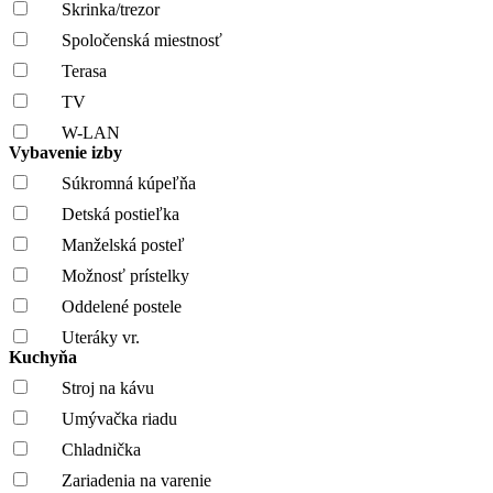
Skrinka/trezor
Spoločenská miestnosť
Terasa
TV
W-LAN
Vybavenie izby
Súkromná kúpeľňa
Detská postieľka
Manželská posteľ
Možnosť prístelky
Oddelené postele
Uteráky vr.
Kuchyňa
Stroj na kávu
Umývačka riadu
Chladnička
Zariadenia na varenie