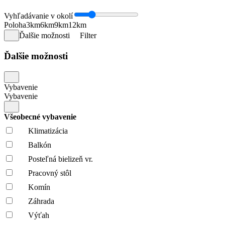
Vyhľadávanie v okolí
Poloha
3km
6km
9km
12km
Ďalšie možnosti
Filter
Ďalšie možnosti
Vybavenie
Vybavenie
Všeobecné vybavenie
Klimatizácia
Balkón
Posteľná bielizeň vr.
Pracovný stôl
Komín
Záhrada
Výťah