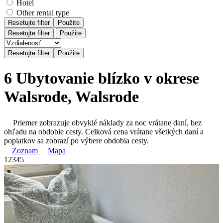
Hotel
Other rental type
Resetujte filter
Použite
Resetujte filter
Použite
6 Ubytovanie blízko v okrese
Walsrode, Walsrode
Priemer zobrazuje obvyklé náklady za noc vrátane daní, bez
ohľadu na obdobie cesty. Celková cena vrátane všetkých daní a
poplatkov sa zobrazí po výbere obdobia cesty.
Zoznam
Mapa
1
2
3
4
5