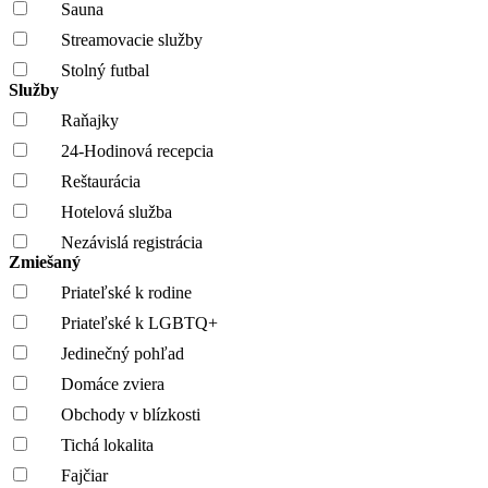
Sauna
Streamovacie služby
Stolný futbal
Služby
Raňajky
24-Hodinová recepcia
Reštaurácia
Hotelová služba
Nezávislá registrácia
Zmiešaný
Priateľské k rodine
Priateľské k LGBTQ+
Jedinečný pohľad
Domáce zviera
Obchody v blízkosti
Tichá lokalita
Fajčiar