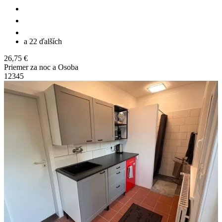
a 22 ďalších
26,75 €
Priemer za noc a Osoba
1
2
3
4
5