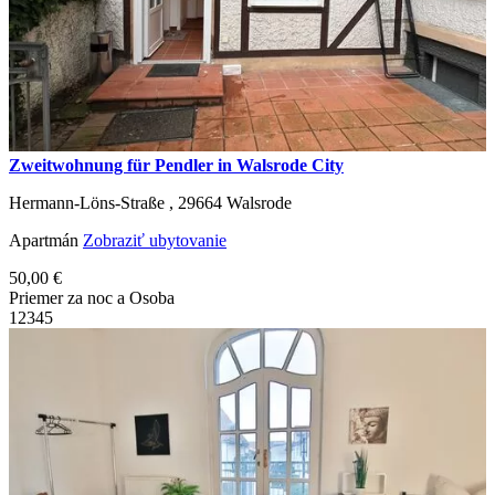
Zweitwohnung für Pendler in Walsrode City
Hermann-Löns-Straße ,
29664
Walsrode
Apartmán
Zobraziť ubytovanie
50,00 €
Priemer za noc a Osoba
1
2
3
4
5