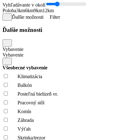
Vyhľadávanie v okolí
Poloha
3km
6km
9km
12km
Ďalšie možnosti
Filter
Ďalšie možnosti
Vybavenie
Vybavenie
Všeobecné vybavenie
Klimatizácia
Balkón
Posteľná bielizeň vr.
Pracovný stôl
Komín
Záhrada
Výťah
Skrinka/trezor