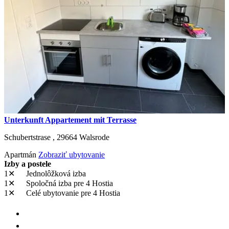
Unterkunft Appartement mit Terrasse
Schubertstrase ,
29664
Walsrode
Apartmán
Zobraziť ubytovanie
Izby a postele
1✕
Jednolôžková izba
1✕
Spoločná izba
pre 4 Hostia
1✕
Celé ubytovanie
pre 4 Hostia