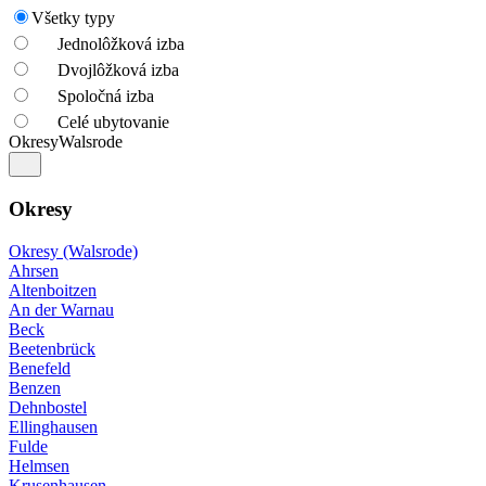
Všetky typy
Jednolôžková izba
Dvojlôžková izba
Spoločná izba
Celé ubytovanie
Okresy
Walsrode
Okresy
Okresy (Walsrode)
Ahrsen
Altenboitzen
An der Warnau
Beck
Beetenbrück
Benefeld
Benzen
Dehnbostel
Ellinghausen
Fulde
Helmsen
Krusenhausen