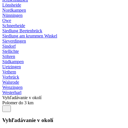
Lönsheide
Nordkampen
Nünningen
Owe
Schneeheide
Siedlung Beetenbrück
Siedlung am krummen Winkel
Sieverdingen
Sindorf
Stellichte
Söhren
Südkampen
Uetzingen
Vethem
Vorbrück
Walsrode
Wenzingen
Westerharl
Vyhľadávanie v okolí
Polomer do 3 km
Vyhľadávanie v okolí