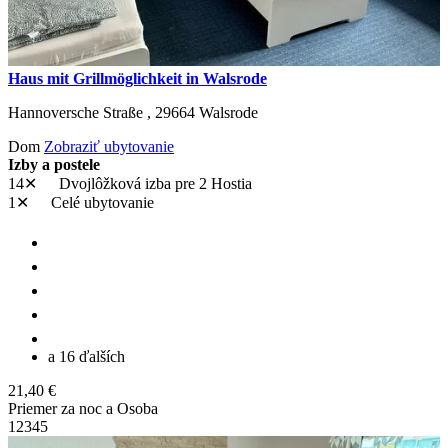
Haus mit Grillmöglichkeit in Walsrode
Hannoversche Straße ,
29664
Walsrode
Dom
Zobraziť ubytovanie
Izby a postele
14✕
Dvojlôžková izba
pre 2 Hostia
1✕
Celé ubytovanie
a 16 ďalších
21,40 €
Priemer za noc a Osoba
1
2
3
4
5