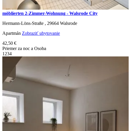
möblierten 2-Zimmer-Wohnung - Walsrode City
Hermann-Löns-Straße ,
29664
Walsrode
Apartmán
Zobraziť ubytovanie
42,50 €
Priemer za noc a Osoba
1
2
3
4