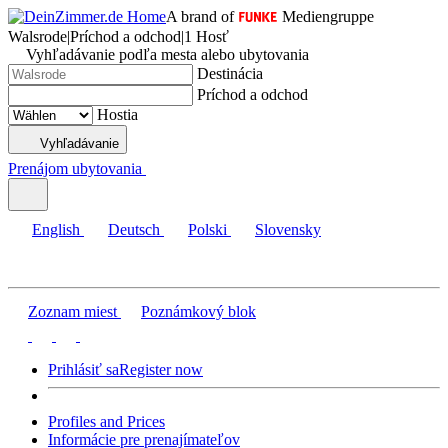
A brand of
Mediengruppe
Walsrode
|
Príchod a odchod
|
1 Hosť
Vyhľadávanie podľa mesta alebo ubytovania
Destinácia
Príchod a odchod
Hostia
Vyhľadávanie
Prenájom ubytovania
English
Deutsch
Polski
Slovensky
Zoznam miest
Poznámkový blok
Prihlásiť sa
Register now
Profiles and Prices
Informácie pre prenajímateľov