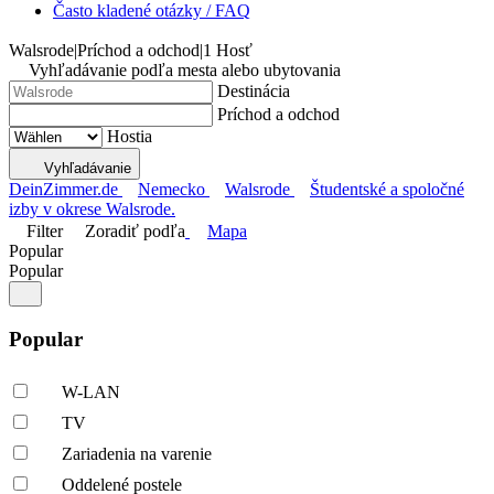
Často kladené otázky / FAQ
Walsrode
|
Príchod a odchod
|
1 Hosť
Vyhľadávanie podľa mesta alebo ubytovania
Destinácia
Príchod a odchod
Hostia
Vyhľadávanie
DeinZimmer.de
Nemecko
Walsrode
Študentské a spoločné
izby v okrese Walsrode.
Filter
Zoradiť podľa
Mapa
Popular
Popular
Popular
W-LAN
TV
Zariadenia na varenie
Oddelené postele