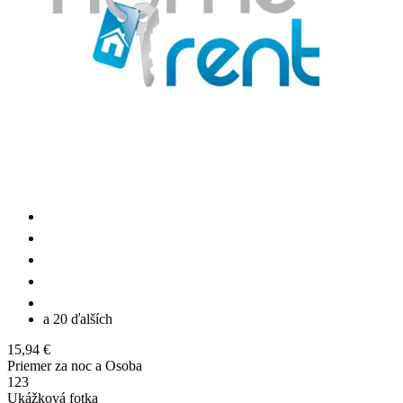
a 20 ďalších
15,94 €
Priemer za noc a Osoba
1
2
3
Ukážková fotka