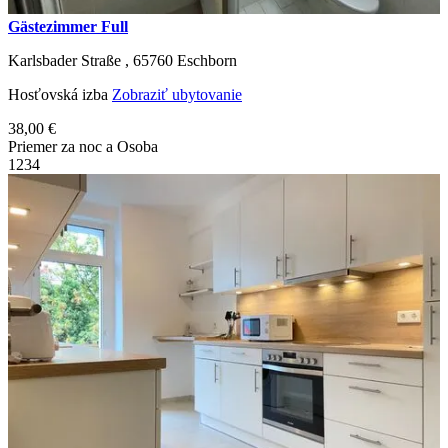
Gästezimmer Full
Karlsbader Straße ,
65760
Eschborn
Hosťovská izba
Zobraziť ubytovanie
38,00 €
Priemer za noc a Osoba
1
2
3
4