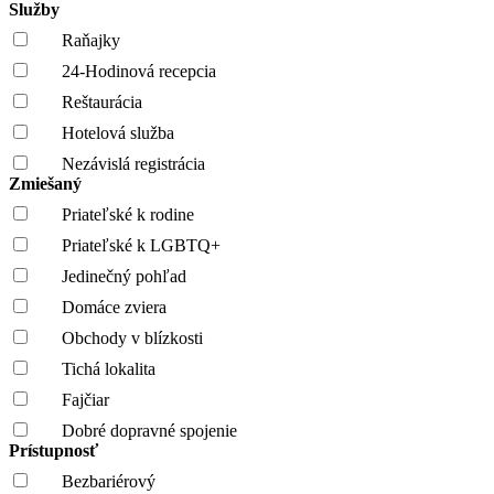
Služby
Raňajky
24-Hodinová recepcia
Reštaurácia
Hotelová služba
Nezávislá registrácia
Zmiešaný
Priateľské k rodine
Priateľské k LGBTQ+
Jedinečný pohľad
Domáce zviera
Obchody v blízkosti
Tichá lokalita
Fajčiar
Dobré dopravné spojenie
Prístupnosť
Bezbariérový