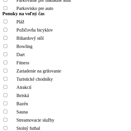
Parkovanie pre nákladné autá
Parkovisko pre auto
Ponuky na voľný čas
Pláž
Požičovňa bicyklov
Biliardový stôl
Bowling
Dart
Fitness
Zariadenie na grilovanie
Turistické chodníky
Atrakcií
Ihriská
Bazén
Sauna
Streamovacie služby
Stolný futbal