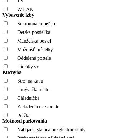
TV
W-LAN
Vybavenie izby
Súkromná kúpeľňa
Detská postieľka
Manželská posteľ
Možnosť prístelky
Oddelené postele
Uteráky vr.
Kuchyňa
Stroj na kávu
Umývačka riadu
Chladnička
Zariadenia na varenie
Práčka
Možnosti parkovania
Nabíjacia stanica pre elektromobily