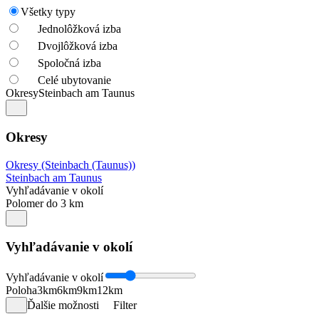
Všetky typy
Jednolôžková izba
Dvojlôžková izba
Spoločná izba
Celé ubytovanie
Okresy
Steinbach am Taunus
Okresy
Okresy (Steinbach (Taunus))
Steinbach am Taunus
Vyhľadávanie v okolí
Polomer do 3 km
Vyhľadávanie v okolí
Vyhľadávanie v okolí
Poloha
3km
6km
9km
12km
Ďalšie možnosti
Filter