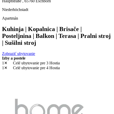
Hauptstraße ,
65760
Eschborn
Niederhöchstadt
Apartmán
Kuhinja | Kopalnica | Brisače |
Posteljnina | Balkon | Terasa | Pralni stroj
| Sušilni stroj
Zobraziť ubytovanie
Izby a postele
1✕
Celé ubytovanie
pre 3 Hostia
1✕
Celé ubytovanie
pre 4 Hostia