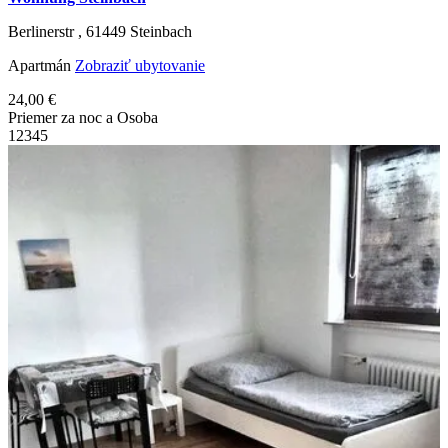
Berlinerstr ,
61449
Steinbach
Apartmán
Zobraziť ubytovanie
24,00 €
Priemer za noc a Osoba
1
2
3
4
5