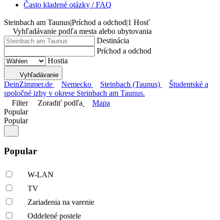
Často kladené otázky / FAQ
Steinbach am Taunus
|
Príchod a odchod
|
1 Hosť
Vyhľadávanie podľa mesta alebo ubytovania
Destinácia
Príchod a odchod
Hostia
Vyhľadávanie
DeinZimmer.de
Nemecko
Steinbach (Taunus)
Študentské a
spoločné izby v okrese Steinbach am Taunus.
Filter
Zoradiť podľa
Mapa
Popular
Popular
Popular
W-LAN
TV
Zariadenia na varenie
Oddelené postele