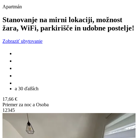
Apartmán
Stanovanje na mirni lokaciji, možnost
žara, WiFi, parkirišče in udobne postelje!
Zobraziť ubytovanie
a 30 ďalších
17,66 €
Priemer za noc a Osoba
1
2
3
4
5