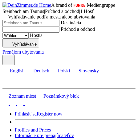
A brand of
Mediengruppe
Steinbach am Taunus
|
Príchod a odchod
|
1 Hosť
Vyhľadávanie podľa mesta alebo ubytovania
Destinácia
Príchod a odchod
Hostia
Vyhľadávanie
Prenájom ubytovania
English
Deutsch
Polski
Slovensky
Zoznam miest
Poznámkový blok
Prihlásiť sa
Register now
Profiles and Prices
Informácie pre prenajímateľov