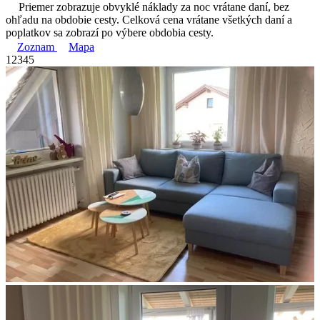
Priemer zobrazuje obvyklé náklady za noc vrátane daní, bez
ohľadu na obdobie cesty. Celková cena vrátane všetkých daní a
poplatkov sa zobrazí po výbere obdobia cesty.
Zoznam
Mapa
1
2
3
4
5