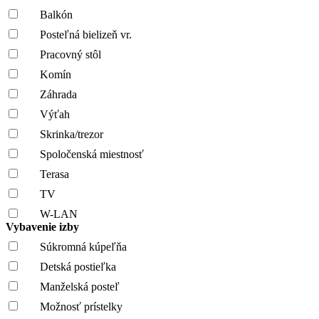
Balkón
Posteľná bielizeň vr.
Pracovný stôl
Komín
Záhrada
Výťah
Skrinka/trezor
Spoločenská miestnosť
Terasa
TV
W-LAN
Vybavenie izby
Súkromná kúpeľňa
Detská postieľka
Manželská posteľ
Možnosť prístelky