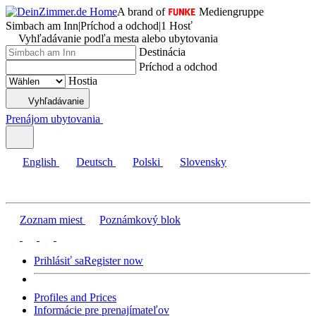
A brand of
Mediengruppe
Simbach am Inn
|
Príchod a odchod
|
1 Hosť
Vyhľadávanie podľa mesta alebo ubytovania
Destinácia
Príchod a odchod
Hostia
Vyhľadávanie
Prenájom ubytovania
English
Deutsch
Polski
Slovensky
Zoznam miest
Poznámkový blok
Prihlásiť sa
Register now
Profiles and Prices
Informácie pre prenajímateľov