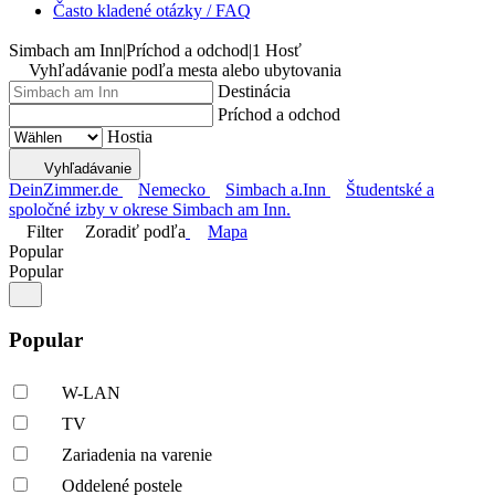
Často kladené otázky / FAQ
Simbach am Inn
|
Príchod a odchod
|
1 Hosť
Vyhľadávanie podľa mesta alebo ubytovania
Destinácia
Príchod a odchod
Hostia
Vyhľadávanie
DeinZimmer.de
Nemecko
Simbach a.Inn
Študentské a
spoločné izby v okrese Simbach am Inn.
Filter
Zoradiť podľa
Mapa
Popular
Popular
Popular
W-LAN
TV
Zariadenia na varenie
Oddelené postele