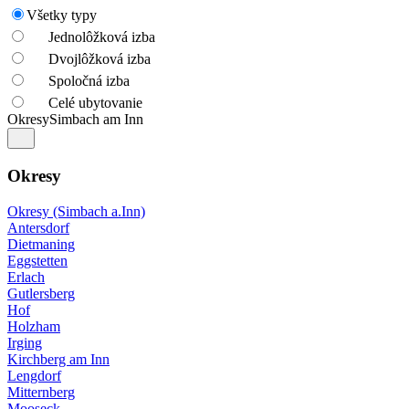
Všetky typy
Jednolôžková izba
Dvojlôžková izba
Spoločná izba
Celé ubytovanie
Okresy
Simbach am Inn
Okresy
Okresy (Simbach a.Inn)
Antersdorf
Dietmaning
Eggstetten
Erlach
Gutlersberg
Hof
Holzham
Irging
Kirchberg am Inn
Lengdorf
Mitternberg
Mooseck