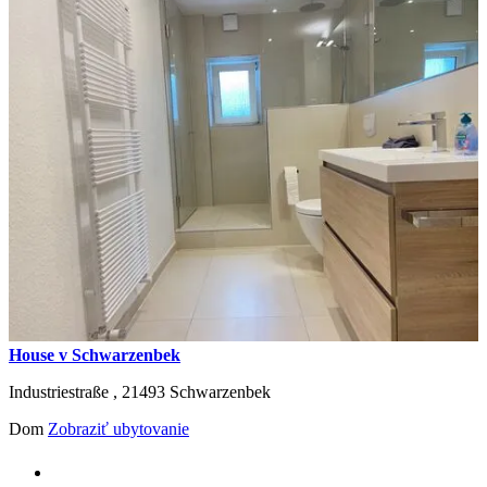
House v Schwarzenbek
Industriestraße ,
21493
Schwarzenbek
Dom
Zobraziť ubytovanie