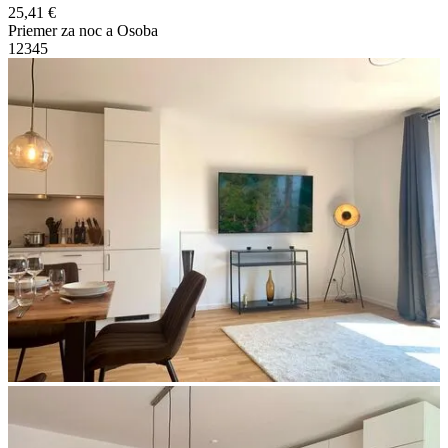
25,41 €
Priemer za noc a Osoba
1
2
3
4
5