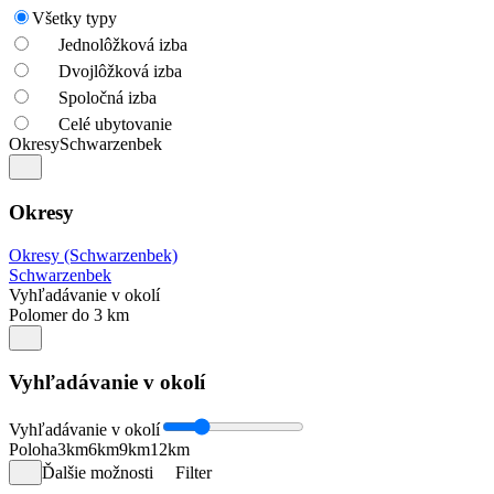
Všetky typy
Jednolôžková izba
Dvojlôžková izba
Spoločná izba
Celé ubytovanie
Okresy
Schwarzenbek
Okresy
Okresy (Schwarzenbek)
Schwarzenbek
Vyhľadávanie v okolí
Polomer do 3 km
Vyhľadávanie v okolí
Vyhľadávanie v okolí
Poloha
3km
6km
9km
12km
Ďalšie možnosti
Filter