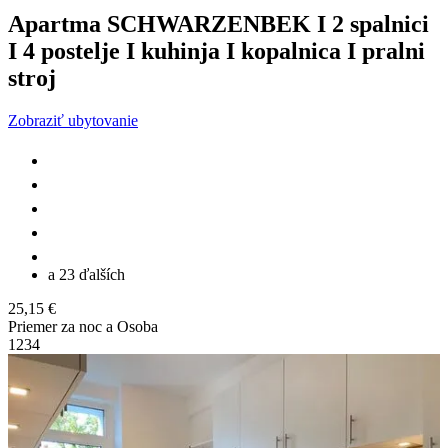
Apartma SCHWARZENBEK I 2 spalnici
I 4 postelje I kuhinja I kopalnica I pralni
stroj
Zobraziť ubytovanie
a 23 ďalších
25,15 €
Priemer za noc a Osoba
1
2
3
4