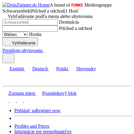
A brand of
Mediengruppe
Schwarzenbek
|
Príchod a odchod
|
1 Hosť
Vyhľadávanie podľa mesta alebo ubytovania
Destinácia
Príchod a odchod
Hostia
Vyhľadávanie
Prenájom ubytovania
English
Deutsch
Polski
Slovensky
Zoznam miest
Poznámkový blok
Prihlásiť sa
Register now
Profiles and Prices
Informácie pre prenajímateľov