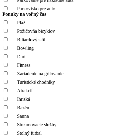
Parkovanie pre nákladné autá
Parkovisko pre auto
Ponuky na voľný čas
Pláž
Požičovňa bicyklov
Biliardový stôl
Bowling
Dart
Fitness
Zariadenie na grilovanie
Turistické chodníky
Atrakcií
Ihriská
Bazén
Sauna
Streamovacie služby
Stolný futbal