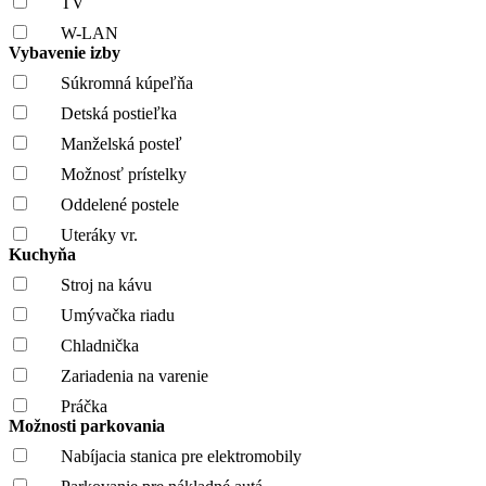
TV
W-LAN
Vybavenie izby
Súkromná kúpeľňa
Detská postieľka
Manželská posteľ
Možnosť prístelky
Oddelené postele
Uteráky vr.
Kuchyňa
Stroj na kávu
Umývačka riadu
Chladnička
Zariadenia na varenie
Práčka
Možnosti parkovania
Nabíjacia stanica pre elektromobily