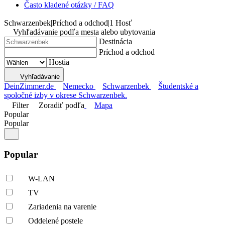
Často kladené otázky / FAQ
Schwarzenbek
|
Príchod a odchod
|
1 Hosť
Vyhľadávanie podľa mesta alebo ubytovania
Destinácia
Príchod a odchod
Hostia
Vyhľadávanie
DeinZimmer.de
Nemecko
Schwarzenbek
Študentské a
spoločné izby v okrese Schwarzenbek.
Filter
Zoradiť podľa
Mapa
Popular
Popular
Popular
W-LAN
TV
Zariadenia na varenie
Oddelené postele