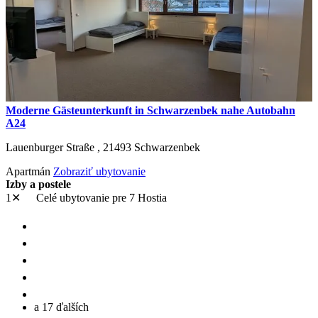
Moderne Gästeunterkunft in Schwarzenbek nahe Autobahn
A24
Lauenburger Straße ,
21493
Schwarzenbek
Apartmán
Zobraziť ubytovanie
Izby a postele
1✕
Celé ubytovanie
pre 7 Hostia
a 17 ďalších