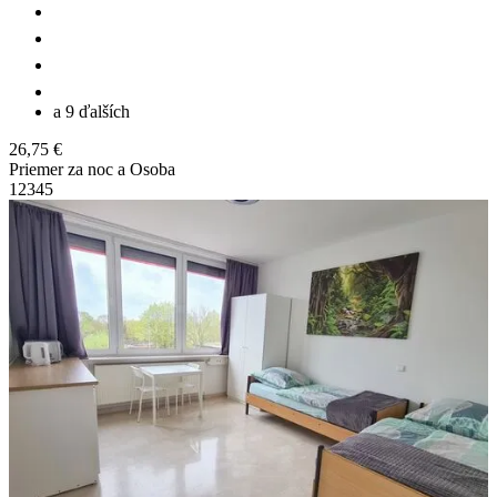
a 9 ďalších
26,75 €
Priemer za noc a Osoba
1
2
3
4
5