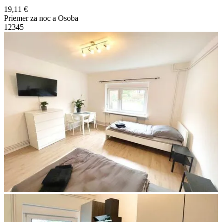
19,11 €
Priemer za noc a Osoba
1
2
3
4
5