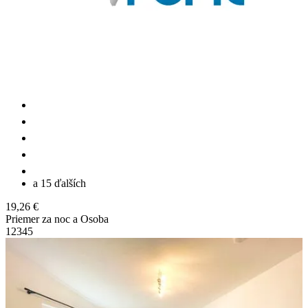
a 15 ďalších
19,26 €
Priemer za noc a Osoba
1
2
3
4
5