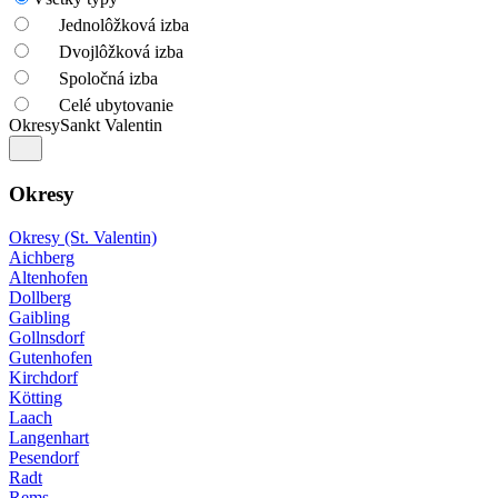
Jednolôžková izba
Dvojlôžková izba
Spoločná izba
Celé ubytovanie
Okresy
Sankt Valentin
Okresy
Okresy (St. Valentin)
Aichberg
Altenhofen
Dollberg
Gaibling
Gollnsdorf
Gutenhofen
Kirchdorf
Kötting
Laach
Langenhart
Pesendorf
Radt
Rems