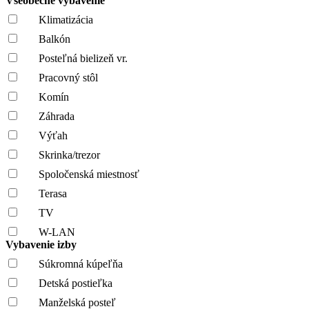
Všeobecné vybavenie
Klimatizácia
Balkón
Posteľná bielizeň vr.
Pracovný stôl
Komín
Záhrada
Výťah
Skrinka/trezor
Spoločenská miestnosť
Terasa
TV
W-LAN
Vybavenie izby
Súkromná kúpeľňa
Detská postieľka
Manželská posteľ