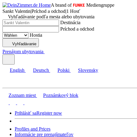
A brand of
Mediengruppe
Sankt Valentin
|
Príchod a odchod
|
1 Hosť
Vyhľadávanie podľa mesta alebo ubytovania
Destinácia
Príchod a odchod
Hostia
Vyhľadávanie
Prenájom ubytovania
English
Deutsch
Polski
Slovensky
Zoznam miest
Poznámkový blok
Prihlásiť sa
Register now
Profiles and Prices
Informácie pre prenajímateľov