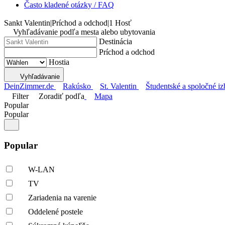
Často kladené otázky / FAQ
Sankt Valentin
|
Príchod a odchod
|
1 Hosť
Vyhľadávanie podľa mesta alebo ubytovania
Destinácia
Príchod a odchod
Hostia
Vyhľadávanie
DeinZimmer.de
Rakúsko
St. Valentin
Študentské a spoločné iz
Filter
Zoradiť podľa
Mapa
Popular
Popular
Popular
W-LAN
TV
Zariadenia na varenie
Oddelené postele