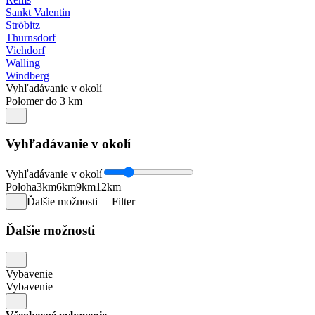
Sankt Valentin
Ströbitz
Thurnsdorf
Viehdorf
Walling
Windberg
Vyhľadávanie v okolí
Polomer do 3 km
Vyhľadávanie v okolí
Vyhľadávanie v okolí
Poloha
3km
6km
9km
12km
Ďalšie možnosti
Filter
Ďalšie možnosti
Vybavenie
Vybavenie